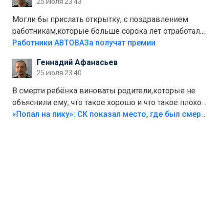
25 июля 23:43
Могли бы прислать открытку, с поздравлением
работникам,которые больше сорока лет отработали
на предприятии.
Работники АВТОВАЗа получат премии
Геннадий Афанасьев
25 июля 23:40
В смерти ребёнка виноваты родители,которые не
объяснили ему, что такое хорошо и что такое плохо!
Лезть через такой забор,верх безумия,есть же
«Попал на пику»: СК показал место, где был смертельно травмирован ребенок в Тольятти
калитка,ворота! Жалко ребёнка,но он сам выбрал
свою судьбу.