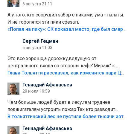
6 августа 21:11
А у того, кто соорудил забор с пиками, ума - палаты.
И не торопятся эти пики срезать
«Попал на пику»: СК показал место, где был смертельно травмирован ребенок в Тольятти
Сергей Гецман
5 августа 11:03
Это все хорошо,а дорожку,ведущую от
центрального входа со стороны кафе"Мираж" к
аттракционам слабо доделать?А то бордюры
Глава Тольятти рассказал, как изменится парк Центрального района
положили,а плитки не хватило,т.к.осенью и зимой
Геннадий Афанасьев
лежала в парке и испортилась.Да еще,видимо,часть
29 июля 19:59
украли.
Чем больше людей будет в лесу,тем труднее
поджигателям устроить пожар.Тех кто разводит
костры,тех надо безбожно штрафовать.Камер полно
В тольяттинский лес не пустили более тысячи автомобилей
стоит,почему водители всё равно едут в лес?
Геннадий Афанасьев
Штрафы мизерные.