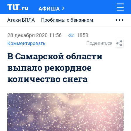
АФИША
Атаки БПЛА
Проблемы с бензином
АВТОВАЗ
28 декабря 2020 11:56
1853
Ремонт Центральной площади
Поделиться
Комментировать
В Самарской области
Ремонт Обводного шоссе
выпало рекордное
Набережная Тольятти
количество снега
Неделя Тольятти