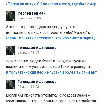
«Попал на пику»: СК показал место, где был смертельно травмирован ребенок в Тольятти
Сергей Гецман
5 августа 11:03
Это все хорошо,а дорожку,ведущую от
центрального входа со стороны кафе"Мираж" к
аттракционам слабо доделать?А то бордюры
Глава Тольятти рассказал, как изменится парк Центрального района
положили,а плитки не хватило,т.к.осенью и зимой
Геннадий Афанасьев
лежала в парке и испортилась.Да еще,видимо,часть
29 июля 19:59
украли.
Чем больше людей будет в лесу,тем труднее
поджигателям устроить пожар.Тех кто разводит
костры,тех надо безбожно штрафовать.Камер полно
В тольяттинский лес не пустили более тысячи автомобилей
стоит,почему водители всё равно едут в лес?
Геннадий Афанасьев
Штрафы мизерные.
25 июля 23:43
Могли бы прислать открытку, с поздравлением
работникам,которые больше сорока лет отработали