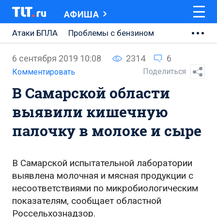
АФИША
Атаки БПЛА
Проблемы с бензином
АВТОВАЗ
6 сентября 2019 10:08
2314
6
Ремонт Центральной площади
Поделиться
Комментировать
В Самарской области
Ремонт Обводного шоссе
выявили кишечную
Набережная Тольятти
палочку в молоке и сыре
Неделя Тольятти
В Самарской испытательной лаборатории
выявлена молочная и мясная продукции с
несоответствиями по микробиологическим
показателям, сообщает областной
Россельхознадзор.