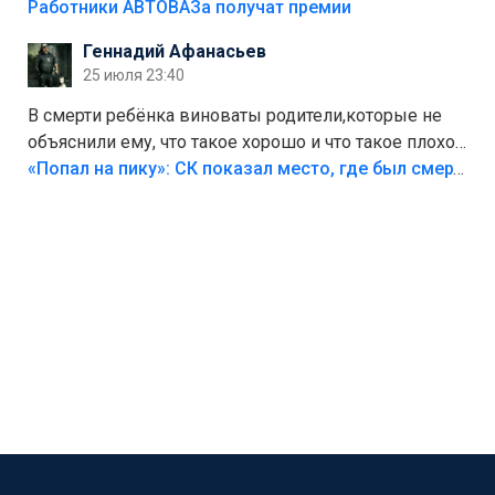
на предприятии.
Работники АВТОВАЗа получат премии
Геннадий Афанасьев
25 июля 23:40
В смерти ребёнка виноваты родители,которые не
объяснили ему, что такое хорошо и что такое плохо!
Лезть через такой забор,верх безумия,есть же
«Попал на пику»: СК показал место, где был смертельно травмирован ребенок в Тольятти
калитка,ворота! Жалко ребёнка,но он сам выбрал
свою судьбу.