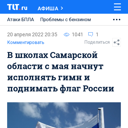
АФИША
Атаки БПЛА
Проблемы с бензином
АВТОВАЗ
20 апреля 2022 20:35
1041
1
Ремонт Центральной площади
Поделиться
Комментировать
В школах Самарской
Ремонт Обводного шоссе
области с мая начнут
Набережная Тольятти
исполнять гимн и
Неделя Тольятти
поднимать флаг России