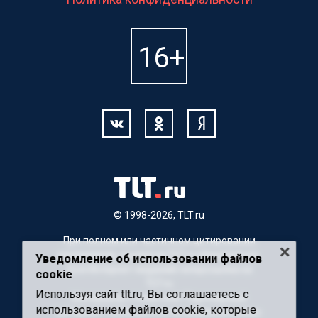
© 1998-2026, TLT.ru
При полном или частичном цитировании
материалов, ссылка на TLT.ru обязательна.
Уведомление об использовании файлов
Для Интернет-изданий гиперссылка на
cookie
TLT.ru
Используя сайт tlt.ru, Вы соглашаетесь с
Материалы с пометкой "Партнерский
использованием файлов cookie, которые
материал" публикуются на правах рекламы.