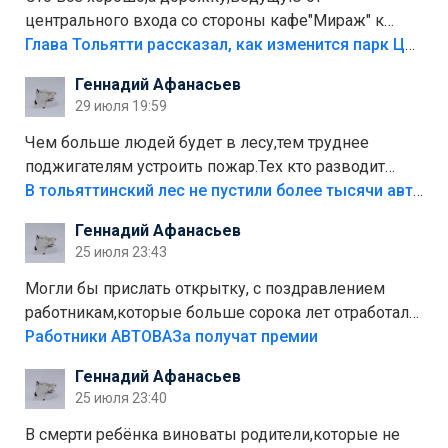
центрального входа со стороны кафе"Мираж" к
аттракционам слабо доделать?А то бордюры
Глава Тольятти рассказал, как изменится парк Центрального района
положили,а плитки не хватило,т.к.осенью и зимой
Геннадий Афанасьев
лежала в парке и испортилась.Да еще,видимо,часть
29 июля 19:59
украли.
Чем больше людей будет в лесу,тем труднее
поджигателям устроить пожар.Тех кто разводит
костры,тех надо безбожно штрафовать.Камер полно
В тольяттинский лес не пустили более тысячи автомобилей
стоит,почему водители всё равно едут в лес?
Геннадий Афанасьев
Штрафы мизерные.
25 июля 23:43
Могли бы прислать открытку, с поздравлением
работникам,которые больше сорока лет отработали
на предприятии.
Работники АВТОВАЗа получат премии
Геннадий Афанасьев
25 июля 23:40
В смерти ребёнка виноваты родители,которые не