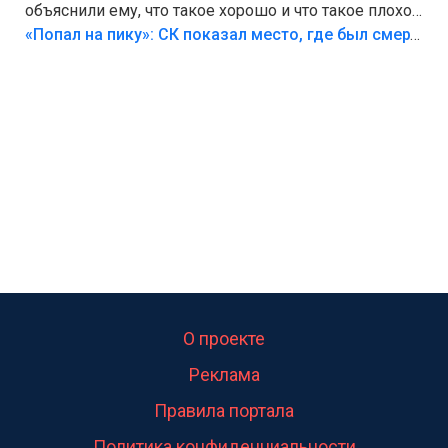
объяснили ему, что такое хорошо и что такое плохо!
Лезть через такой забор,верх безумия,есть же
«Попал на пику»: СК показал место, где был смертельно травмирован ребенок в Тольятти
калитка,ворота! Жалко ребёнка,но он сам выбрал
свою судьбу.
О проекте
Реклама
Правила портала
Политика конфиденциальности