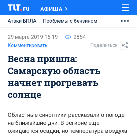
АФИША
Атаки БПЛА
Проблемы с бензином
АВТОВАЗ
29 марта 2019 16:19
2854
Ремонт Центральной площади
Поделиться
Комментировать
Весна пришла:
Ремонт Обводного шоссе
Самарскую область
Набережная Тольятти
начнет прогревать
Неделя Тольятти
солнце
Областные синоптики рассказали о погоде
на ближайшие дни. В регионе еще
ожидаются осадки, но температура воздуха