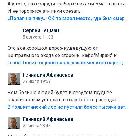
А у того, кто соорудил забор с пиками, ума - палаты.
И не торопятся эти пики срезать
«Попал на пику»: СК показал место, где был смертельно травмирован ребенок в Тольятти
Сергей Гецман
5 августа 11:03
Это все хорошо,а дорожку,ведущую от
центрального входа со стороны кафе"Мираж" к
аттракционам слабо доделать?А то бордюры
Глава Тольятти рассказал, как изменится парк Центрального района
положили,а плитки не хватило,т.к.осенью и зимой
Геннадий Афанасьев
лежала в парке и испортилась.Да еще,видимо,часть
29 июля 19:59
украли.
Чем больше людей будет в лесу,тем труднее
поджигателям устроить пожар.Тех кто разводит
костры,тех надо безбожно штрафовать.Камер полно
В тольяттинский лес не пустили более тысячи автомобилей
стоит,почему водители всё равно едут в лес?
Геннадий Афанасьев
Штрафы мизерные.
25 июля 23:43