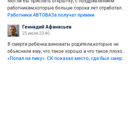
Могли бы прислать открытку, с поздравлением
работникам,которые больше сорока лет отработали
на предприятии.
Работники АВТОВАЗа получат премии
Геннадий Афанасьев
25 июля 23:40
В смерти ребёнка виноваты родители,которые не
объяснили ему, что такое хорошо и что такое плохо!
Лезть через такой забор,верх безумия,есть же
«Попал на пику»: СК показал место, где был смертельно травмирован ребенок в Тольятти
калитка,ворота! Жалко ребёнка,но он сам выбрал
свою судьбу.