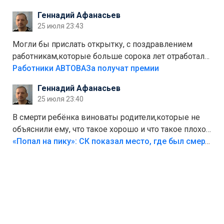
стоит,почему водители всё равно едут в лес?
Геннадий Афанасьев
Штрафы мизерные.
25 июля 23:43
Могли бы прислать открытку, с поздравлением
работникам,которые больше сорока лет отработали
на предприятии.
Работники АВТОВАЗа получат премии
Геннадий Афанасьев
25 июля 23:40
В смерти ребёнка виноваты родители,которые не
объяснили ему, что такое хорошо и что такое плохо!
Лезть через такой забор,верх безумия,есть же
«Попал на пику»: СК показал место, где был смертельно травмирован ребенок в Тольятти
калитка,ворота! Жалко ребёнка,но он сам выбрал
свою судьбу.