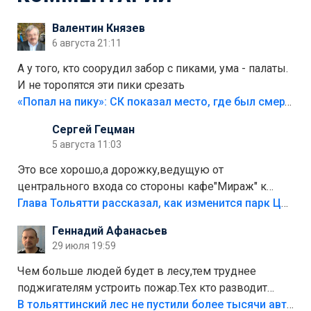
Валентин Князев
6 августа 21:11
А у того, кто соорудил забор с пиками, ума - палаты.
И не торопятся эти пики срезать
«Попал на пику»: СК показал место, где был смертельно травмирован ребенок в Тольятти
Сергей Гецман
5 августа 11:03
Это все хорошо,а дорожку,ведущую от
центрального входа со стороны кафе"Мираж" к
аттракционам слабо доделать?А то бордюры
Глава Тольятти рассказал, как изменится парк Центрального района
положили,а плитки не хватило,т.к.осенью и зимой
Геннадий Афанасьев
лежала в парке и испортилась.Да еще,видимо,часть
29 июля 19:59
украли.
Чем больше людей будет в лесу,тем труднее
поджигателям устроить пожар.Тех кто разводит
костры,тех надо безбожно штрафовать.Камер полно
В тольяттинский лес не пустили более тысячи автомобилей