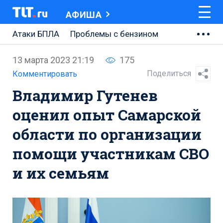
АФИША
Атаки БПЛА
Проблемы с бензином
АВТОВАЗ
13 марта 2023 21:19
175
Ремонт Центральной площади
Поделиться
Комментировать
Владимир Гутенев
Ремонт Обводного шоссе
оценил опыт Самарской
Набережная Тольятти
области по организации
Неделя Тольятти
помощи участникам СВО
и их семьям