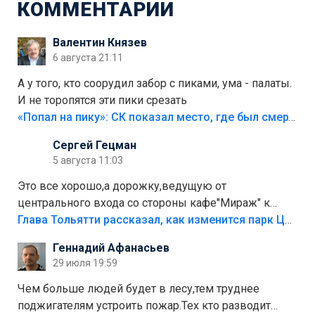
КОММЕНТАРИИ
Валентин Князев
6 августа 21:11
А у того, кто соорудил забор с пиками, ума - палаты.
И не торопятся эти пики срезать
«Попал на пику»: СК показал место, где был смертельно травмирован ребенок в Тольятти
Сергей Гецман
5 августа 11:03
Это все хорошо,а дорожку,ведущую от
центрального входа со стороны кафе"Мираж" к
аттракционам слабо доделать?А то бордюры
Глава Тольятти рассказал, как изменится парк Центрального района
положили,а плитки не хватило,т.к.осенью и зимой
Геннадий Афанасьев
лежала в парке и испортилась.Да еще,видимо,часть
29 июля 19:59
украли.
Чем больше людей будет в лесу,тем труднее
поджигателям устроить пожар.Тех кто разводит