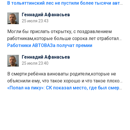
костры,тех надо безбожно штрафовать.Камер полно
В тольяттинский лес не пустили более тысячи автомобилей
стоит,почему водители всё равно едут в лес?
Геннадий Афанасьев
Штрафы мизерные.
25 июля 23:43
Могли бы прислать открытку, с поздравлением
работникам,которые больше сорока лет отработали
на предприятии.
Работники АВТОВАЗа получат премии
Геннадий Афанасьев
25 июля 23:40
В смерти ребёнка виноваты родители,которые не
объяснили ему, что такое хорошо и что такое плохо!
Лезть через такой забор,верх безумия,есть же
«Попал на пику»: СК показал место, где был смертельно травмирован ребенок в Тольятти
калитка,ворота! Жалко ребёнка,но он сам выбрал
свою судьбу.