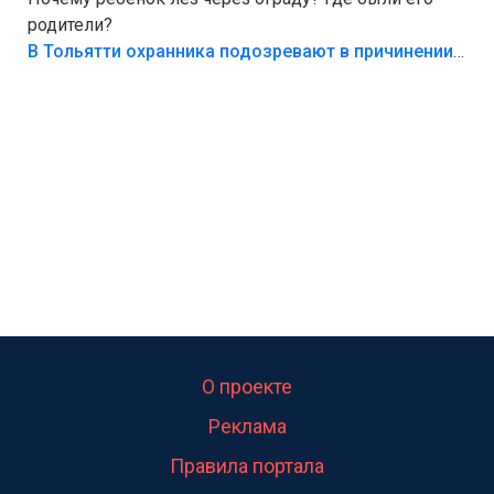
родители?
В Тольятти охранника подозревают в причинении смерти ребенку
О проекте
Реклама
Правила портала