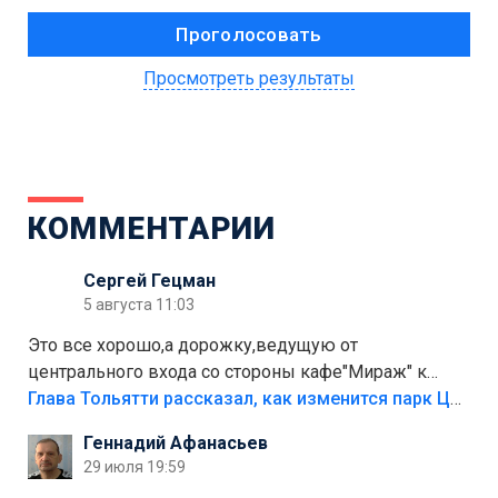
Просмотреть результаты
КОММЕНТАРИИ
Сергей Гецман
5 августа 11:03
Это все хорошо,а дорожку,ведущую от
центрального входа со стороны кафе"Мираж" к
аттракционам слабо доделать?А то бордюры
Глава Тольятти рассказал, как изменится парк Центрального района
положили,а плитки не хватило,т.к.осенью и зимой
Геннадий Афанасьев
лежала в парке и испортилась.Да еще,видимо,часть
29 июля 19:59
украли.