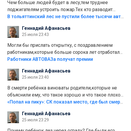
Чем больше людей будет в лесу,тем труднее
поджигателям устроить пожар.Тех кто разводит
костры,тех надо безбожно штрафовать.Камер полно
В тольяттинский лес не пустили более тысячи автомобилей
стоит,почему водители всё равно едут в лес?
Геннадий Афанасьев
Штрафы мизерные.
25 июля 23:43
Могли бы прислать открытку, с поздравлением
работникам,которые больше сорока лет отработали
на предприятии.
Работники АВТОВАЗа получат премии
Геннадий Афанасьев
25 июля 23:40
В смерти ребёнка виноваты родители,которые не
объяснили ему, что такое хорошо и что такое плохо!
Лезть через такой забор,верх безумия,есть же
«Попал на пику»: СК показал место, где был смертельно травмирован ребенок в Тольятти
калитка,ворота! Жалко ребёнка,но он сам выбрал
Геннадий Афанасьев
свою судьбу.
25 июля 23:29
Почему ребёнок лез через ограду? Где были его