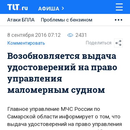
АФИША
Атаки БПЛА
Проблемы с бензином
АВТОВАЗ
8 сентября 2016 07:12
2431
Ремонт Центральной площади
Поделиться
Комментировать
Возобновляется выдача
Ремонт Обводного шоссе
удостоверений на право
Набережная Тольятти
управления
Неделя Тольятти
маломерным судном
Главное управление МЧС России по
Самарской области информирует о том, что
выдача удостоверений на право управления