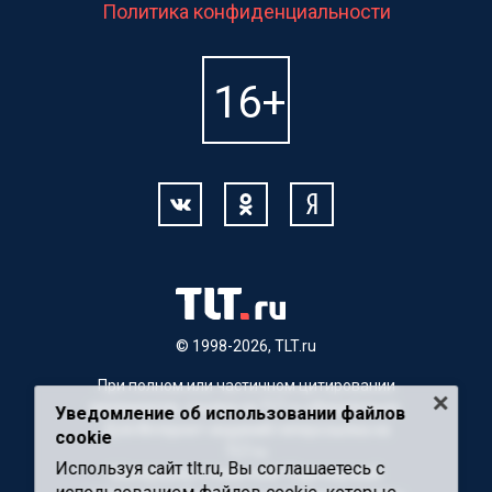
Политика конфиденциальности
© 1998-2026, TLT.ru
При полном или частичном цитировании
материалов, ссылка на TLT.ru обязательна.
Уведомление об использовании файлов
Для Интернет-изданий гиперссылка на
cookie
TLT.ru
Используя сайт tlt.ru, Вы соглашаетесь с
Материалы с пометкой "Партнерский