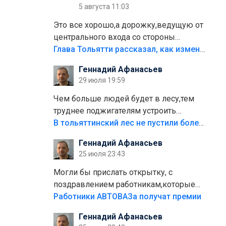
5 августа 11:03
Это все хорошо,а дорожку,ведущую от
центрального входа со стороны
кафе"Мираж" к аттракционам слабо
Глава Тольятти рассказал, как изменится парк Центрального района
доделать?А то бордюры положили,а
Геннадий Афанасьев
плитки не хватило,т.к.осенью и зимой
29 июля 19:59
лежала в парке и испортилась.Да
еще,видимо,часть украли.
Чем больше людей будет в лесу,тем
труднее поджигателям устроить
пожар.Тех кто разводит костры,тех
В тольяттинский лес не пустили более тысячи автомобилей
надо безбожно штрафовать.Камер
Геннадий Афанасьев
полно стоит,почему водители всё
25 июля 23:43
равно едут в лес? Штрафы мизерные.
Могли бы прислать открытку, с
поздравлением работникам,которые
больше сорока лет отработали на
Работники АВТОВАЗа получат премии
предприятии.
Геннадий Афанасьев