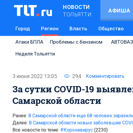
НОВОСТИ
АФИША
ТОЛЬЯТТИ
Город
Регион
Власть
Общество
Атаки БПЛА
Проблемы с бензином
АВТОВАЗ
Неделя Тольятти
3 июня 2022 13:05
294
Комментировать
За сутки COVID-19 выявлен
Самарской области
Ранее:
В Самарской области еще 68 человек заразил
Далее:
В Самарской области новые заболевшие COVID
Все новости по теме:
#Коронавирус
(2230)