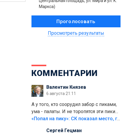
Центральная площадь, ул. Мира и ул. К.
Маркса)
Просмотреть результаты
КОММЕНТАРИИ
Валентин Князев
6 августа 21:11
А у того, кто соорудил забор с пиками,
ума - палаты. И не торопятся эти пики
срезать
«Попал на пику»: СК показал место, где был смертельно травмирован ребенок в Тольятти
Сергей Гецман