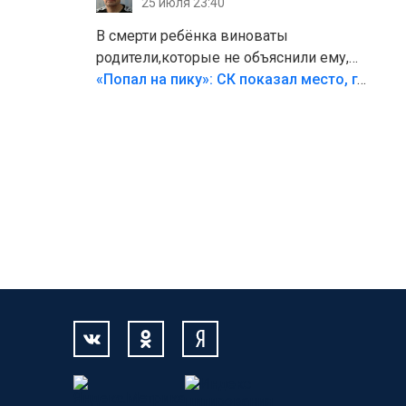
25 июля 23:40
В смерти ребёнка виноваты
родители,которые не объяснили ему,
что такое хорошо и что такое плохо!
«Попал на пику»: СК показал место, где был смертельно травмирован ребенок в Тольятти
Лезть через такой забор,верх
безумия,есть же калитка,ворота!
Жалко ребёнка,но он сам выбрал свою
судьбу.