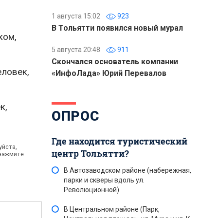
1 августа 15:02
923
В Тольятти появился новый мурал
ком,
5 августа 20:48
911
Скончался основатель компании
еловек,
«ИнфоЛада» Юрий Перевалов
к,
ОПРОС
Где находится туристический
уйста,
центр Тольятти?
 нажмите
В Автозаводском районе (набережная,
парки и скверы вдоль ул.
Революционной)
В Центральном районе (Парк,