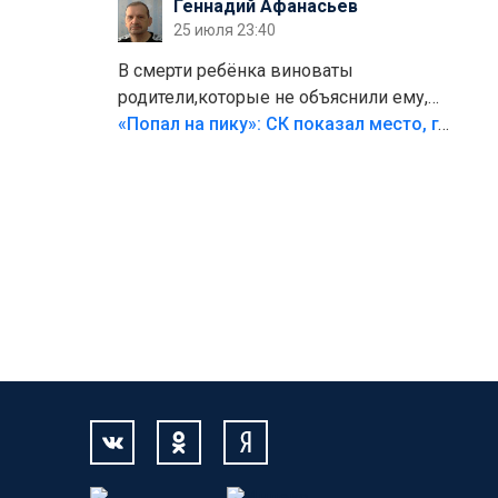
Геннадий Афанасьев
25 июля 23:40
В смерти ребёнка виноваты
родители,которые не объяснили ему,
что такое хорошо и что такое плохо!
«Попал на пику»: СК показал место, где был смертельно травмирован ребенок в Тольятти
Лезть через такой забор,верх
безумия,есть же калитка,ворота!
Жалко ребёнка,но он сам выбрал свою
судьбу.