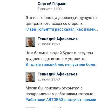
Сергей Гецман
5 августа 11:03
Это все хорошо,а дорожку,ведущую от
центрального входа со стороны
кафе"Мираж" к аттракционам слабо
Глава Тольятти рассказал, как изменится парк Центрального района
доделать?А то бордюры положили,а
Геннадий Афанасьев
плитки не хватило,т.к.осенью и зимой
29 июля 19:59
лежала в парке и испортилась.Да
еще,видимо,часть украли.
Чем больше людей будет в лесу,тем
труднее поджигателям устроить
пожар.Тех кто разводит костры,тех
В тольяттинский лес не пустили более тысячи автомобилей
надо безбожно штрафовать.Камер
Геннадий Афанасьев
полно стоит,почему водители всё
25 июля 23:43
равно едут в лес? Штрафы мизерные.
Могли бы прислать открытку, с
поздравлением работникам,которые
больше сорока лет отработали на
Работники АВТОВАЗа получат премии
предприятии.