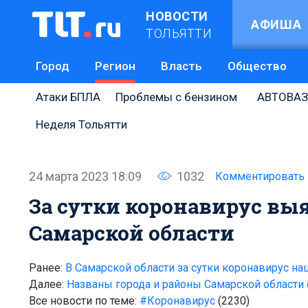
НОВОСТИ
АФИША
ТОЛЬЯТТИ
Город
Регион
Власть
Общество
Атаки БПЛА
Проблемы с бензином
АВТОВАЗ
Неделя Тольятти
24 марта 2023 18:09
1032
Комментировать
За сутки коронавирус выя
Самарской области
Ранее:
В Самарской области за сутки коронавирус наш
Далее:
Названы города и районы Самарской области
Все новости по теме:
#Коронавирус
(2230)