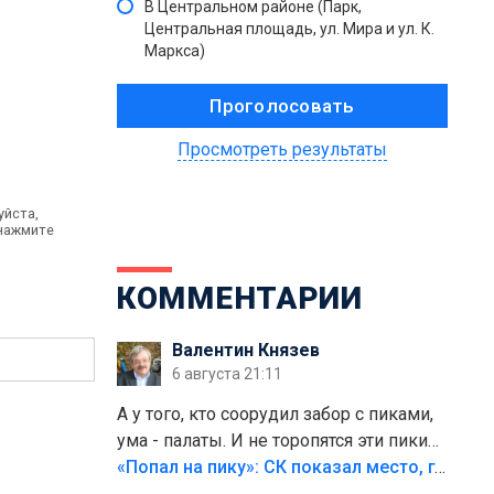
В Центральном районе (Парк,
Центральная площадь, ул. Мира и ул. К.
Маркса)
Просмотреть результаты
уйста,
 нажмите
КОММЕНТАРИИ
Валентин Князев
6 августа 21:11
А у того, кто соорудил забор с пиками,
ума - палаты. И не торопятся эти пики
срезать
«Попал на пику»: СК показал место, где был смертельно травмирован ребенок в Тольятти