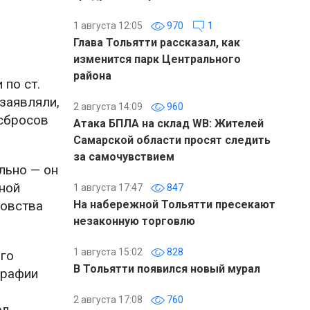
1 августа 12:05
970
1
Глава Тольятти рассказал, как
изменится парк Центрального
района
по ст.
заявляли,
2 августа 14:09
960
 сбросов
Атака БПЛА на склад WB: Жителей
Самарской области просят следить
за самочувствием
льно — он
ной
1 августа 17:47
847
ловства
На набережной Тольятти пресекают
незаконную торговлю
1 августа 15:02
828
ого
В Тольятти появился новый мурал
графии
2 августа 17:08
760
од