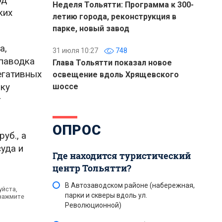
Неделя Тольятти: Программа к 300-
ких
летию города, реконструкция в
парке, новый завод
а,
31 июля 10:27
748
 паводка
Глава Тольятти показал новое
егативных
освещение вдоль Хрящевского
нку
шоссе
т
ОПРОС
уб., а
уда и
Где находится туристический
центр Тольятти?
В Автозаводском районе (набережная,
уйста,
парки и скверы вдоль ул.
 нажмите
Революционной)