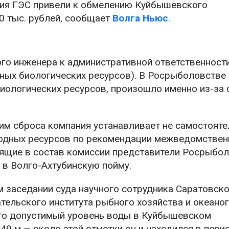
твия ГЭС привели к обмелению Куйбышевского
0 тыс. рублей, сообщает
Волга Ньюс
.
го инженера к административной ответственности 
ных биологических ресурсов). В Росрыболовстве 
биологических ресурсов, произошло именно из-за
жим сброса компания устанавливает не самостояте
одных ресурсов по рекомендации межведомствен
дящие в состав комиссии представители Росрыбо
 в Волго-Ахтубинскую пойму.
м заседании суда научного сотрудника Саратовск
тельского института рыбного хозяйства и океано
то допустимый уровень воды в Куйбышевском
9 м — около этой отметки он и находился в пери