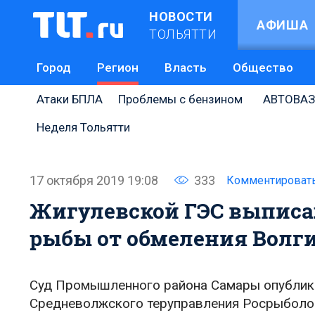
НОВОСТИ
АФИША
ТОЛЬЯТТИ
Город
Регион
Власть
Общество
Атаки БПЛА
Проблемы с бензином
АВТОВАЗ
Неделя Тольятти
17 октября 2019 19:08
333
Комментироват
Жигулевской ГЭС выписали
рыбы от обмеления Волг
Суд Промышленного района Самары опублик
Средневолжского теруправления Росрыболов