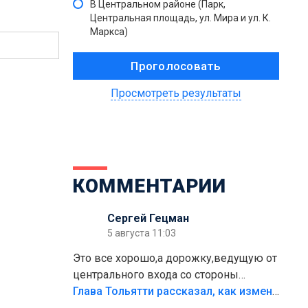
В Центральном районе (Парк,
Центральная площадь, ул. Мира и ул. К.
Маркса)
Просмотреть результаты
КОММЕНТАРИИ
Сергей Гецман
5 августа 11:03
Это все хорошо,а дорожку,ведущую от
центрального входа со стороны
кафе"Мираж" к аттракционам слабо
Глава Тольятти рассказал, как изменится парк Центрального района
доделать?А то бордюры положили,а