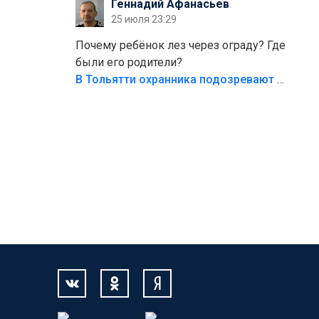
Геннадий Афанасьев
безумия,есть же калитка,ворота!
25 июля 23:29
Жалко ребёнка,но он сам выбрал свою
судьбу.
Почему ребёнок лез через ограду? Где
были его родители?
В Тольятти охранника подозревают в причинении смерти ребенку