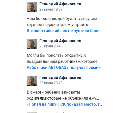
Геннадий Афанасьев
плитки не хватило,т.к.осенью и зимой
29 июля 19:59
лежала в парке и испортилась.Да
еще,видимо,часть украли.
Чем больше людей будет в лесу,тем
труднее поджигателям устроить
пожар.Тех кто разводит костры,тех
В тольяттинский лес не пустили более тысячи автомобилей
надо безбожно штрафовать.Камер
Геннадий Афанасьев
полно стоит,почему водители всё
25 июля 23:43
равно едут в лес? Штрафы мизерные.
Могли бы прислать открытку, с
поздравлением работникам,которые
больше сорока лет отработали на
Работники АВТОВАЗа получат премии
предприятии.
Геннадий Афанасьев
25 июля 23:40
В смерти ребёнка виноваты
родители,которые не объяснили ему,
что такое хорошо и что такое плохо!
«Попал на пику»: СК показал место, где был смертельно травмирован ребенок в Тольятти
Лезть через такой забор,верх