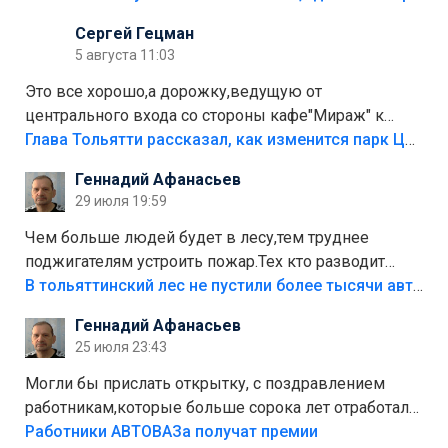
Сергей Гецман
5 августа 11:03
Это все хорошо,а дорожку,ведущую от
центрального входа со стороны кафе"Мираж" к
аттракционам слабо доделать?А то бордюры
Глава Тольятти рассказал, как изменится парк Центрального района
положили,а плитки не хватило,т.к.осенью и зимой
Геннадий Афанасьев
лежала в парке и испортилась.Да еще,видимо,часть
29 июля 19:59
украли.
Чем больше людей будет в лесу,тем труднее
поджигателям устроить пожар.Тех кто разводит
костры,тех надо безбожно штрафовать.Камер полно
В тольяттинский лес не пустили более тысячи автомобилей
стоит,почему водители всё равно едут в лес?
Геннадий Афанасьев
Штрафы мизерные.
25 июля 23:43
Могли бы прислать открытку, с поздравлением
работникам,которые больше сорока лет отработали
на предприятии.
Работники АВТОВАЗа получат премии