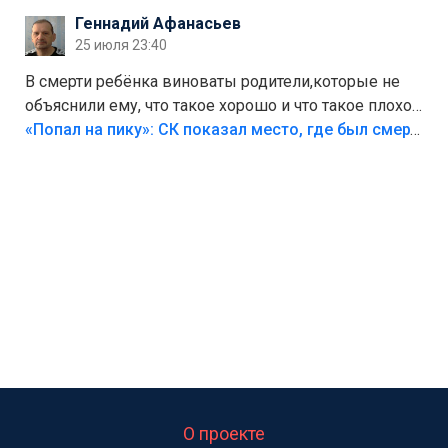
Геннадий Афанасьев
25 июля 23:40
В смерти ребёнка виноваты родители,которые не
объяснили ему, что такое хорошо и что такое плохо!
Лезть через такой забор,верх безумия,есть же
«Попал на пику»: СК показал место, где был смертельно травмирован ребенок в Тольятти
калитка,ворота! Жалко ребёнка,но он сам выбрал
свою судьбу.
О проекте