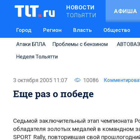
НОВОСТИ
АФИША
ТОЛЬЯТТИ
Город
Регион
Власть
Общество
Атаки БПЛА
Проблемы с бензином
АВТОВАЗ
Неделя Тольятти
3 октября 2005 11:07
10086
Комментирова
Еще раз о победе
Седьмой заключительный этап чемпионата Ро
обладателя золотых медалей в командном за
SPORT Rally, повторившая свой прошлогодний