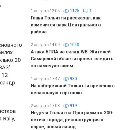
ы
1 августа 12:05
1125
1
Глава Тольятти рассказал, как
изменится парк Центрального
района
сновного
2 августа 14:09
1040
билях
Атака БПЛА на склад WB: Жителей
Самарской области просят следить
олько 20
за самочувствием
АЗ’’
112
1 августа 17:47
930
ксандр
На набережной Тольятти пресекают
незаконную торговлю
2 августа 17:08
919
астков
Неделя Тольятти: Программа к 300-
Rally,
летию города, реконструкция в
парке, новый завод