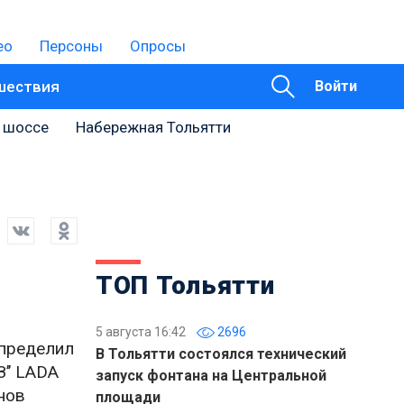
ео
Персоны
Опросы
шествия
Войти
 шоссе
Набережная Тольятти
ТОП Тольятти
5 августа 16:42
2696
определил
В Тольятти состоялся технический
’’ LADA
запуск фонтана на Центральной
нов
площади