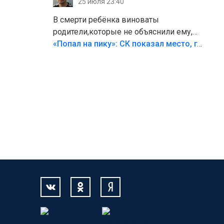
25 июля 23:40
В смерти ребёнка виноваты
родители,которые не объяснили ему,
что такое хорошо и что такое плохо!
«Попал на пику»: СК показал место, где был смертельно травмирован ребенок в Тольятти
Лезть через такой забор,верх
безумия,есть же калитка,ворота!
Жалко ребёнка,но он сам выбрал свою
судьбу.