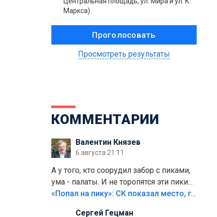
Центральная площадь, ул. Мира и ул. К.
Маркса)
Просмотреть результаты
КОММЕНТАРИИ
Валентин Князев
6 августа 21:11
А у того, кто соорудил забор с пиками,
ума - палаты. И не торопятся эти пики
срезать
«Попал на пику»: СК показал место, где был смертельно травмирован ребенок в Тольятти
Сергей Гецман