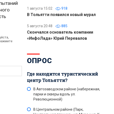
пытаний
1 августа 15:02
918
ного
В Тольятти появился новый мурал
сть
5 августа 20:48
885
Скончался основатель компании
уйста,
«ИнфоЛада» Юрий Перевалов
 нажмите
ОПРОС
Где находится туристический
центр Тольятти?
В Автозаводском районе (набережная,
парки и скверы вдоль ул.
Революционной)
В Центральном районе (Парк,