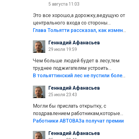
5 августа 11:03
Это все хорошо,а дорожку,ведущую от
центрального входа со стороны
кафе"Мираж" к аттракционам слабо
Глава Тольятти рассказал, как изменится парк Центрального района
доделать?А то бордюры положили,а
Геннадий Афанасьев
плитки не хватило,т.к.осенью и зимой
29 июля 19:59
лежала в парке и испортилась.Да
еще,видимо,часть украли.
Чем больше людей будет в лесу,тем
труднее поджигателям устроить
пожар.Тех кто разводит костры,тех
В тольяттинский лес не пустили более тысячи автомобилей
надо безбожно штрафовать.Камер
Геннадий Афанасьев
полно стоит,почему водители всё
25 июля 23:43
равно едут в лес? Штрафы мизерные.
Могли бы прислать открытку, с
поздравлением работникам,которые
больше сорока лет отработали на
Работники АВТОВАЗа получат премии
предприятии.
Геннадий Афанасьев