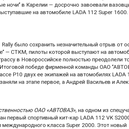
лые ночи’’ в Карелии — досрочно завоевали вазовц
выступавшие на автомобиле LADA 112 Super 1600.
Rally было сохранить незначительный отрыв от о
е’’ — СТКМ, пилоты которой выступают на автомо
 трассу в Новороссийске полностью преодолели т
 Итоговой победе фирменной команды ОАО ’’АВТОВ
ассе Р10 двух ее экипажей на автомобилях LADA 
аняли на этапе первое, а Андрей Васильев и Але
ественностью ОАО «АВТОВАЗ»
, на одном из спецуч
ан первый спортивный кит-кар LADA 112 VK S2000 
 международного класса Super 2000. Этот новый