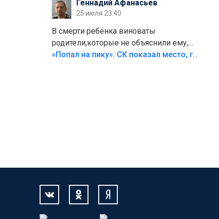
Геннадий Афанасьев
25 июля 23:40
В смерти ребёнка виноваты
родители,которые не объяснили ему,
что такое хорошо и что такое плохо!
«Попал на пику»: СК показал место, где был смертельно травмирован ребенок в Тольятти
Лезть через такой забор,верх
безумия,есть же калитка,ворота!
Жалко ребёнка,но он сам выбрал свою
судьбу.