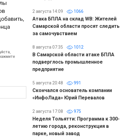
илы
ов
2 августа 14:09
1066
добавить,
Атака БПЛА на склад WB: Жителей
онца
Самарской области просят следить
за самочувствием
8 августа 07:35
1012
уйста,
В Самарской области атаке БПЛА
 нажмите
подверглось промышленное
предприятие
5 августа 20:48
991
Скончался основатель компании
«ИнфоЛада» Юрий Перевалов
2 августа 17:08
975
Неделя Тольятти: Программа к 300-
летию города, реконструкция в
парке, новый завод