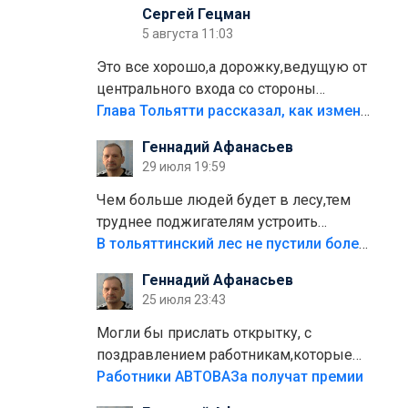
Сергей Гецман
5 августа 11:03
Это все хорошо,а дорожку,ведущую от
центрального входа со стороны
кафе"Мираж" к аттракционам слабо
Глава Тольятти рассказал, как изменится парк Центрального района
доделать?А то бордюры положили,а
Геннадий Афанасьев
плитки не хватило,т.к.осенью и зимой
29 июля 19:59
лежала в парке и испортилась.Да
еще,видимо,часть украли.
Чем больше людей будет в лесу,тем
труднее поджигателям устроить
пожар.Тех кто разводит костры,тех
В тольяттинский лес не пустили более тысячи автомобилей
надо безбожно штрафовать.Камер
Геннадий Афанасьев
полно стоит,почему водители всё
25 июля 23:43
равно едут в лес? Штрафы мизерные.
Могли бы прислать открытку, с
поздравлением работникам,которые
больше сорока лет отработали на
Работники АВТОВАЗа получат премии
предприятии.