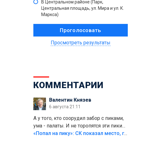
В Центральном районе (Парк,
Центральная площадь, ул. Мира и ул. К.
Маркса)
Просмотреть результаты
КОММЕНТАРИИ
Валентин Князев
6 августа 21:11
А у того, кто соорудил забор с пиками,
ума - палаты. И не торопятся эти пики
срезать
«Попал на пику»: СК показал место, где был смертельно травмирован ребенок в Тольятти