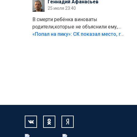
Геннадий Афанасьев
25 июля 23:40
В смерти ребёнка виноваты
родители,которые не объяснили ему,
что такое хорошо и что такое плохо!
«Попал на пику»: СК показал место, где был смертельно травмирован ребенок в Тольятти
Лезть через такой забор,верх
безумия,есть же калитка,ворота!
Жалко ребёнка,но он сам выбрал свою
судьбу.