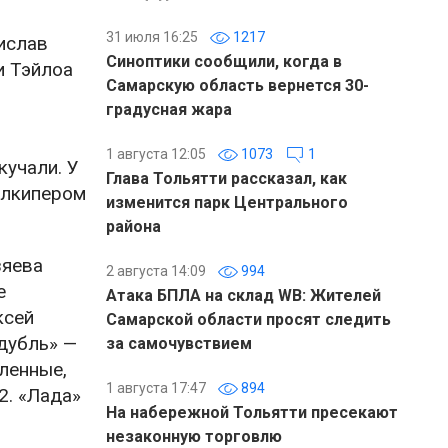
31 июля 16:25
1217
ислав
Синоптики сообщили, когда в
и Тэйлоа
Самарскую область вернется 30-
градусная жара
1 августа 12:05
1073
1
кучали. У
Глава Тольятти рассказал, как
олкипером
изменится парк Центрального
района
зяева
2 августа 14:09
994
е
Атака БПЛА на склад WB: Жителей
ксей
Самарской области просят следить
«дубль» —
за самочувствием
аленные,
1 августа 17:47
894
2. «Лада»
На набережной Тольятти пресекают
незаконную торговлю