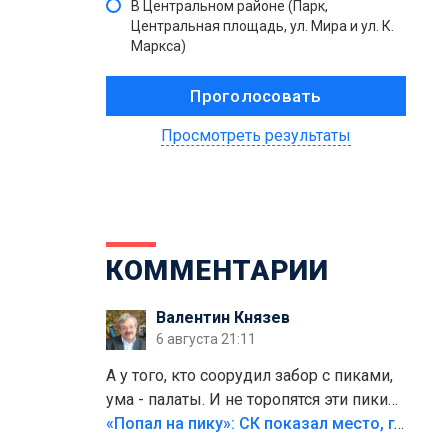
В Центральном районе (Парк,
Центральная площадь, ул. Мира и ул. К.
Маркса)
Просмотреть результаты
КОММЕНТАРИИ
Валентин Князев
6 августа 21:11
А у того, кто соорудил забор с пиками,
ума - палаты. И не торопятся эти пики
срезать
«Попал на пику»: СК показал место, где был смертельно травмирован ребенок в Тольятти