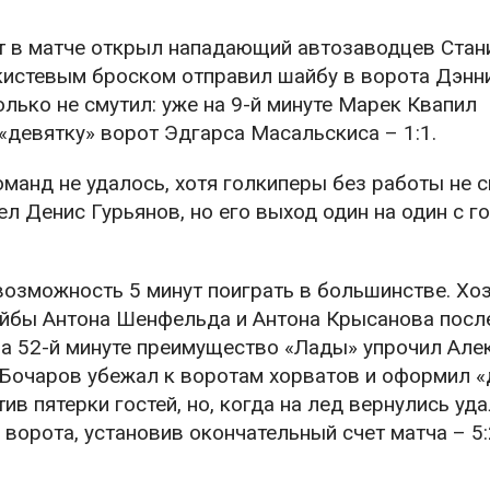
т в матче открыл нападающий автозаводцев Стан
и кистевым броском отправил шайбу в ворота Дэнн
колько не смутил: уже на 9-й минуте Марек Квапил
девятку» ворот Эдгарса Масальскиса – 1:1.
манд не удалось, хотя голкиперы без работы не с
 Денис Гурьянов, но его выход один на один с г
возможность 5 минут поиграть в большинстве. Хо
йбы Антона Шенфельда и Антона Крысанова посл
а 52-й минуте преимущество «Лады» упрочил Але
в Бочаров убежал к воротам хорватов и оформил 
ив пятерки гостей, но, когда на лед вернулись уд
ворота, установив окончательный счет матча – 5: