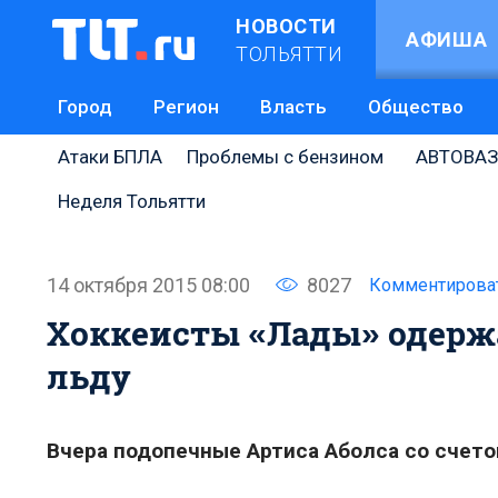
НОВОСТИ
АФИША
ТОЛЬЯТТИ
Город
Регион
Власть
Общество
Атаки БПЛА
Проблемы с бензином
АВТОВАЗ
Неделя Тольятти
14 октября 2015 08:00
8027
Комментирова
Хоккеисты «Лады» одерж
льду
Вчера подопечные Артиса Аболса со счето