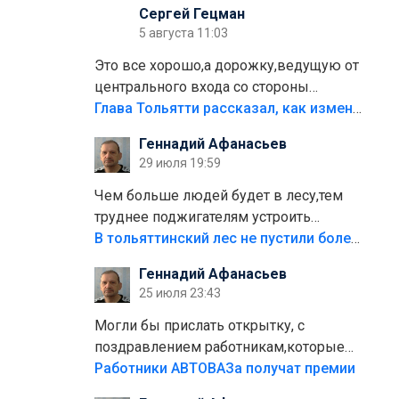
Сергей Гецман
5 августа 11:03
Это все хорошо,а дорожку,ведущую от
центрального входа со стороны
кафе"Мираж" к аттракционам слабо
Глава Тольятти рассказал, как изменится парк Центрального района
доделать?А то бордюры положили,а
Геннадий Афанасьев
плитки не хватило,т.к.осенью и зимой
29 июля 19:59
лежала в парке и испортилась.Да
еще,видимо,часть украли.
Чем больше людей будет в лесу,тем
труднее поджигателям устроить
пожар.Тех кто разводит костры,тех
В тольяттинский лес не пустили более тысячи автомобилей
надо безбожно штрафовать.Камер
Геннадий Афанасьев
полно стоит,почему водители всё
25 июля 23:43
равно едут в лес? Штрафы мизерные.
Могли бы прислать открытку, с
поздравлением работникам,которые
больше сорока лет отработали на
Работники АВТОВАЗа получат премии
предприятии.