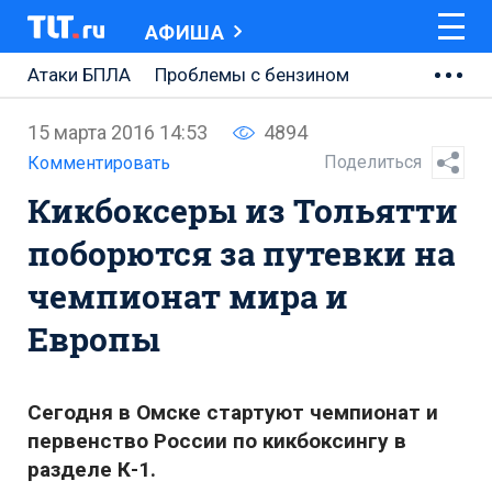
АФИША
Атаки БПЛА
Проблемы с бензином
АВТОВАЗ
15 марта 2016 14:53
4894
Ремонт Центральной площади
Поделиться
Комментировать
Кикбоксеры из Тольятти
Ремонт Обводного шоссе
поборются за путевки на
Набережная Тольятти
чемпионат мира и
Неделя Тольятти
Европы
Сегодня в Омске стартуют чемпионат и
первенство России по кикбоксингу в
разделе К-1.