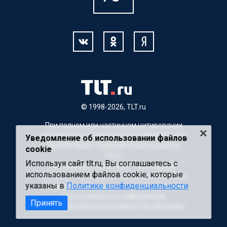
© 1998-2026, TLT.ru
При полном или частичном цитировании
материалов, ссылка на TLT.ru обязательна.
Уведомление об использовании файлов
Для Интернет-изданий гиперссылка на
cookie
TLT.ru
Используя сайт tlt.ru, Вы соглашаетесь с
Материалы с пометкой "Партнерский
использованием файлов cookie, которые
материал" публикуются на правах рекламы.
указаны в
Политике конфиденциальности
Редакция сайта не несет ответственности
за достоверность информации,
Принять
содержащейся в рекламных объявлениях