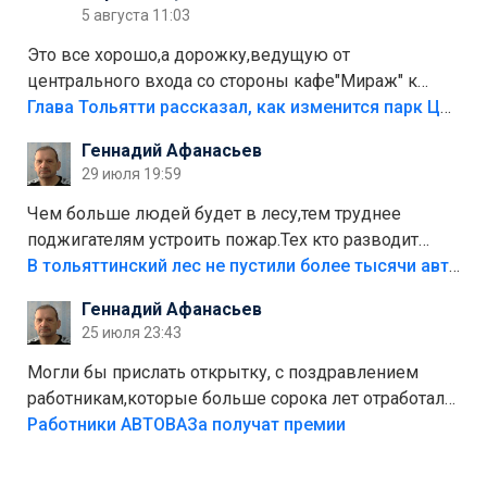
5 августа 11:03
Это все хорошо,а дорожку,ведущую от
центрального входа со стороны кафе"Мираж" к
аттракционам слабо доделать?А то бордюры
Глава Тольятти рассказал, как изменится парк Центрального района
положили,а плитки не хватило,т.к.осенью и зимой
Геннадий Афанасьев
лежала в парке и испортилась.Да еще,видимо,часть
29 июля 19:59
украли.
Чем больше людей будет в лесу,тем труднее
поджигателям устроить пожар.Тех кто разводит
костры,тех надо безбожно штрафовать.Камер полно
В тольяттинский лес не пустили более тысячи автомобилей
стоит,почему водители всё равно едут в лес?
Геннадий Афанасьев
Штрафы мизерные.
25 июля 23:43
Могли бы прислать открытку, с поздравлением
работникам,которые больше сорока лет отработали
на предприятии.
Работники АВТОВАЗа получат премии