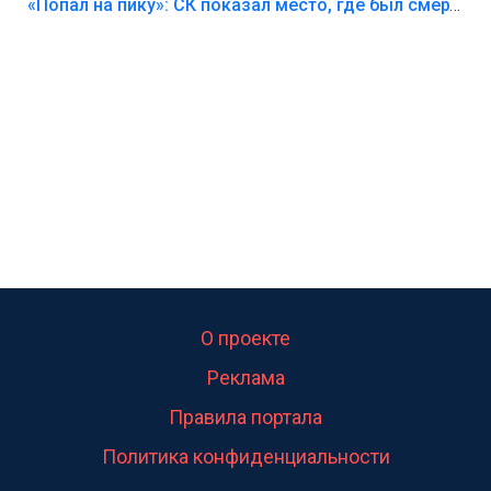
Лезть через такой забор,верх безумия,есть же
«Попал на пику»: СК показал место, где был смертельно травмирован ребенок в Тольятти
калитка,ворота! Жалко ребёнка,но он сам выбрал
свою судьбу.
О проекте
Реклама
Правила портала
Политика конфиденциальности