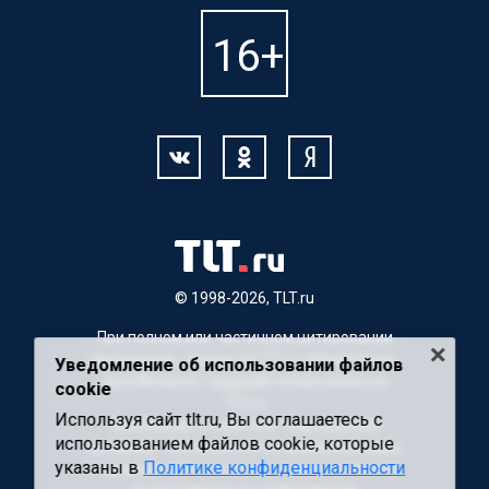
© 1998-2026, TLT.ru
При полном или частичном цитировании
материалов, ссылка на TLT.ru обязательна.
Уведомление об использовании файлов
Для Интернет-изданий гиперссылка на
cookie
TLT.ru
Используя сайт tlt.ru, Вы соглашаетесь с
Материалы с пометкой "Партнерский
использованием файлов cookie, которые
материал" публикуются на правах рекламы.
указаны в
Политике конфиденциальности
Редакция сайта не несет ответственности