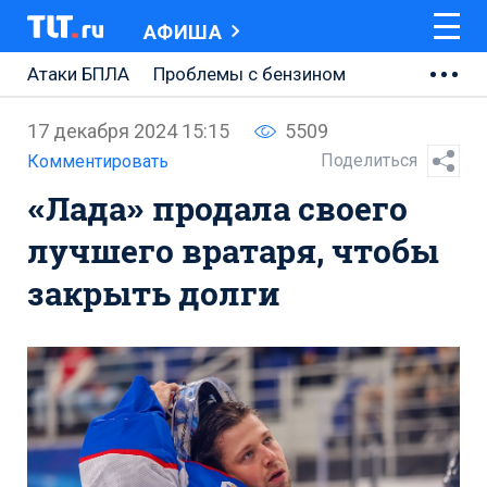
АФИША
Атаки БПЛА
Проблемы с бензином
АВТОВАЗ
17 декабря 2024 15:15
5509
Ремонт Центральной площади
Поделиться
Комментировать
«Лада» продала своего
Ремонт Обводного шоссе
лучшего вратаря, чтобы
Набережная Тольятти
закрыть долги
Неделя Тольятти