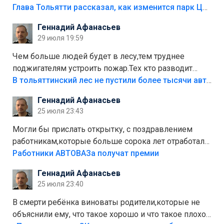
аттракционам слабо доделать?А то бордюры
Глава Тольятти рассказал, как изменится парк Центрального района
положили,а плитки не хватило,т.к.осенью и зимой
Геннадий Афанасьев
лежала в парке и испортилась.Да еще,видимо,часть
29 июля 19:59
украли.
Чем больше людей будет в лесу,тем труднее
поджигателям устроить пожар.Тех кто разводит
костры,тех надо безбожно штрафовать.Камер полно
В тольяттинский лес не пустили более тысячи автомобилей
стоит,почему водители всё равно едут в лес?
Геннадий Афанасьев
Штрафы мизерные.
25 июля 23:43
Могли бы прислать открытку, с поздравлением
работникам,которые больше сорока лет отработали
на предприятии.
Работники АВТОВАЗа получат премии
Геннадий Афанасьев
25 июля 23:40
В смерти ребёнка виноваты родители,которые не
объяснили ему, что такое хорошо и что такое плохо!