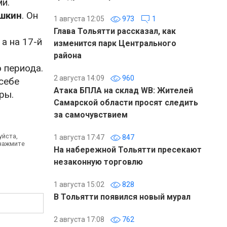
и.
шкин
. Он
1 августа 12:05
973
1
Глава Тольятти рассказал, как
, а на 17-й
изменится парк Центрального
района
о периода.
2 августа 14:09
960
 себе
Атака БПЛА на склад WB: Жителей
гры.
Самарской области просят следить
за самочувствием
уйста,
1 августа 17:47
847
 нажмите
На набережной Тольятти пресекают
незаконную торговлю
1 августа 15:02
828
В Тольятти появился новый мурал
2 августа 17:08
762