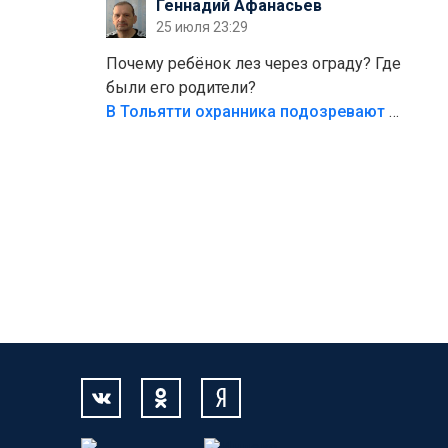
Геннадий Афанасьев
безумия,есть же калитка,ворота!
25 июля 23:29
Жалко ребёнка,но он сам выбрал свою
судьбу.
Почему ребёнок лез через ограду? Где
были его родители?
В Тольятти охранника подозревают в причинении смерти ребенку