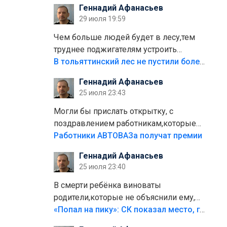
Геннадий Афанасьев
плитки не хватило,т.к.осенью и зимой
29 июля 19:59
лежала в парке и испортилась.Да
еще,видимо,часть украли.
Чем больше людей будет в лесу,тем
труднее поджигателям устроить
пожар.Тех кто разводит костры,тех
В тольяттинский лес не пустили более тысячи автомобилей
надо безбожно штрафовать.Камер
Геннадий Афанасьев
полно стоит,почему водители всё
25 июля 23:43
равно едут в лес? Штрафы мизерные.
Могли бы прислать открытку, с
поздравлением работникам,которые
больше сорока лет отработали на
Работники АВТОВАЗа получат премии
предприятии.
Геннадий Афанасьев
25 июля 23:40
В смерти ребёнка виноваты
родители,которые не объяснили ему,
что такое хорошо и что такое плохо!
«Попал на пику»: СК показал место, где был смертельно травмирован ребенок в Тольятти
Лезть через такой забор,верх