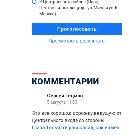
В Центральном районе (Парк,
Центральная площадь, ул. Мира и ул. К.
Маркса)
Просмотреть результаты
КОММЕНТАРИИ
Сергей Гецман
5 августа 11:03
Это все хорошо,а дорожку,ведущую от
центрального входа со стороны
кафе"Мираж" к аттракционам слабо
Глава Тольятти рассказал, как изменится парк Центрального района
доделать?А то бордюры положили,а