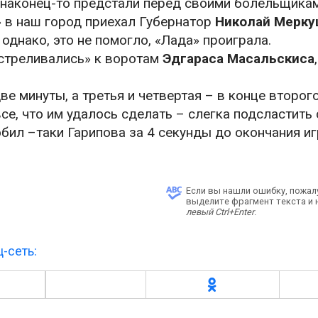
 наконец-то предстали перед своими болельщикам
 в наш город приехал Губернатор
Николай Мерку
днако, это не помогло, «Лада» проиграла.
истреливались» к воротам
Эдгараса Масальскиса
е минуты, а третья и четвертая – в конце второг
се, что им удалось сделать – слегка подсластить
бил –таки Гарипова за 4 секунды до окончания и
Если вы нашли ошибку, пожал
выделите фрагмент текста и
левый Ctrl+Enter
.
-сеть: