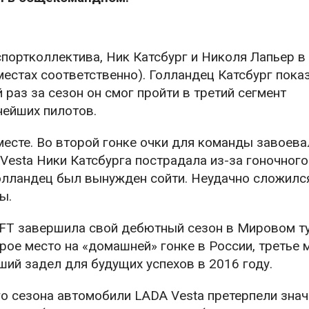
ортколлектива, Ник Катсбург и Николя Лапьер в
местах соответственно). Голландец Катсбург пока
раз за сезон он смог пройти в третий сегмент
нейших пилотов.
месте. Во второй гонке очки для команды завоев
 Vesta Ники Катсбурга пострадала из-за гоночного
голландец был вынужден сойти. Неудачно сложилс
ы.
T завершила свой дебютный сезон в Мировом ту
ое место на «домашней» гонке в России, третье 
ий задел для будущих успехов в 2016 году.
го сезона автомобили LADA Vesta претерпели зна