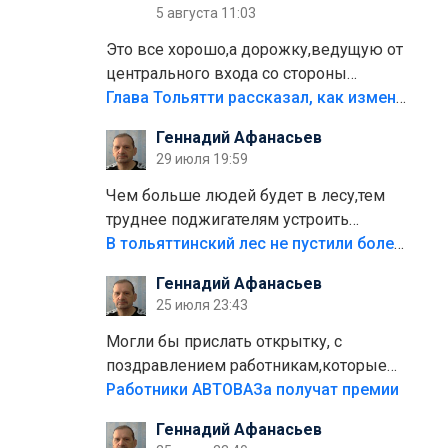
5 августа 11:03
Это все хорошо,а дорожку,ведущую от
центрального входа со стороны
кафе"Мираж" к аттракционам слабо
Глава Тольятти рассказал, как изменится парк Центрального района
доделать?А то бордюры положили,а
Геннадий Афанасьев
плитки не хватило,т.к.осенью и зимой
29 июля 19:59
лежала в парке и испортилась.Да
еще,видимо,часть украли.
Чем больше людей будет в лесу,тем
труднее поджигателям устроить
пожар.Тех кто разводит костры,тех
В тольяттинский лес не пустили более тысячи автомобилей
надо безбожно штрафовать.Камер
Геннадий Афанасьев
полно стоит,почему водители всё
25 июля 23:43
равно едут в лес? Штрафы мизерные.
Могли бы прислать открытку, с
поздравлением работникам,которые
больше сорока лет отработали на
Работники АВТОВАЗа получат премии
предприятии.
Геннадий Афанасьев