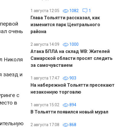
1 августа 12:05
1082
1
Глава Тольятти рассказал, как
 первой
изменится парк Центрального
зал очень
района
2 августа 14:09
1000
Атака БПЛА на склад WB: Жителей
Самарской области просят следить
ал Николя
за самочувствием
я заезд и
1 августа 17:47
903
На набережной Тольятти пресекают
незаконную торговлю
ринге с
место в
1 августа 15:02
894
В Тольятти появился новый мурал
чительную
2 августа 17:08
868