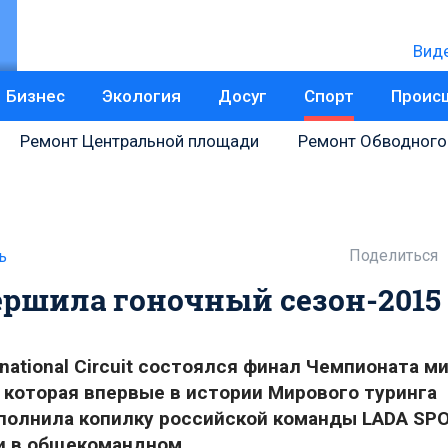
Вид
Бизнес
Экология
Досуг
Спорт
Проис
Ремонт Центральной площади
Ремонт Обводного
Поделиться
ь
ршила гоночный сезон-2015
rnational Circuit состоялся финал Чемпионата м
 которая впервые в истории Мирового туринга
ополнила копилку российской команды LADA SP
 и в общекомандном.