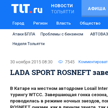
НОВОСТИ
АФИША
ТОЛЬЯТТИ
Город
Регион
Власть
Общество
Атаки БПЛА
Проблемы с бензином
АВТОВАЗ
Неделя Тольятти
30 ноября 2015 08:30
7545
Комментироват
LADA SPORT ROSNEFT заве
В Катаре на местном автодроме Losail Inte
турингу WTCC. Завершающая гонка сезона,
проводилась в режиме ночных заездов, п
ROSNEFT очками, как в личном зачете, так