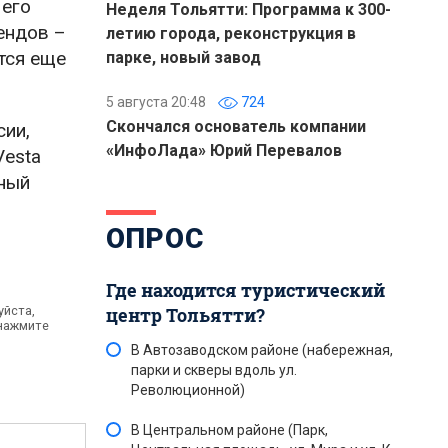
 его
Неделя Тольятти: Программа к 300-
ендов –
летию города, реконструкция в
ится еще
парке, новый завод
5 августа 20:48
724
Скончался основатель компании
сии,
«ИнфоЛада» Юрий Перевалов
Vesta
чный
ОПРОС
Где находится туристический
уйста,
центр Тольятти?
 нажмите
В Автозаводском районе (набережная,
парки и скверы вдоль ул.
Революционной)
В Центральном районе (Парк,