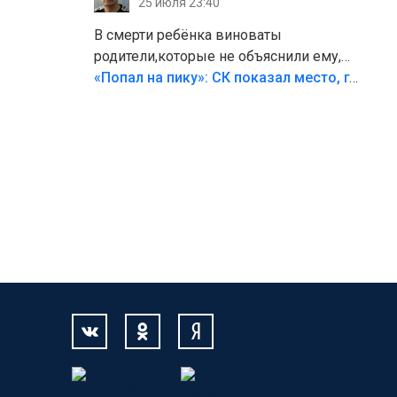
25 июля 23:40
В смерти ребёнка виноваты
родители,которые не объяснили ему,
что такое хорошо и что такое плохо!
«Попал на пику»: СК показал место, где был смертельно травмирован ребенок в Тольятти
Лезть через такой забор,верх
безумия,есть же калитка,ворота!
Жалко ребёнка,но он сам выбрал свою
судьбу.