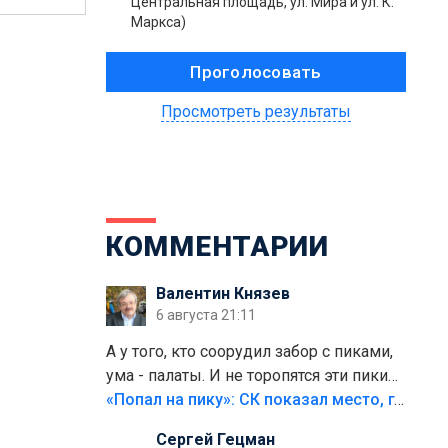
Центральная площадь, ул. Мира и ул. К.
Маркса)
Просмотреть результаты
КОММЕНТАРИИ
Валентин Князев
6 августа 21:11
А у того, кто соорудил забор с пиками,
ума - палаты. И не торопятся эти пики
срезать
«Попал на пику»: СК показал место, где был смертельно травмирован ребенок в Тольятти
Сергей Гецман