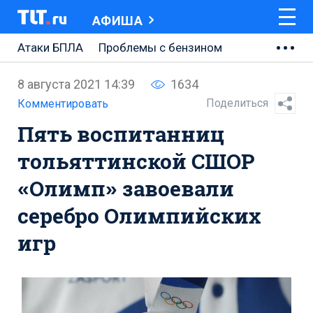
АФИША
Атаки БПЛА
Проблемы с бензином
АВТОВАЗ
8 августа 2021 14:39
1634
Ремонт Центральной площади
Поделиться
Комментировать
Пять воспитанниц
Ремонт Обводного шоссе
тольяттинской СШОР
Набережная Тольятти
«Олимп» завоевали
Неделя Тольятти
серебро Олимпийских
игр