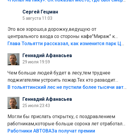
Сергей Гецман
5 августа 11:03
Это все хорошо,а дорожку,ведущую от
центрального входа со стороны кафе"Мираж" к
аттракционам слабо доделать?А то бордюры
Глава Тольятти рассказал, как изменится парк Центрального района
положили,а плитки не хватило,т.к.осенью и зимой
Геннадий Афанасьев
лежала в парке и испортилась.Да еще,видимо,часть
29 июля 19:59
украли.
Чем больше людей будет в лесу,тем труднее
поджигателям устроить пожар.Тех кто разводит
костры,тех надо безбожно штрафовать.Камер полно
В тольяттинский лес не пустили более тысячи автомобилей
стоит,почему водители всё равно едут в лес?
Геннадий Афанасьев
Штрафы мизерные.
25 июля 23:43
Могли бы прислать открытку, с поздравлением
работникам,которые больше сорока лет отработали
на предприятии.
Работники АВТОВАЗа получат премии