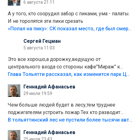
6 августа 21:11
А у того, кто соорудил забор с пиками, ума - палаты.
И не торопятся эти пики срезать
«Попал на пику»: СК показал место, где был смертельно травмирован ребенок в Тольятти
Сергей Гецман
5 августа 11:03
Это все хорошо,а дорожку,ведущую от
центрального входа со стороны кафе"Мираж" к
аттракционам слабо доделать?А то бордюры
Глава Тольятти рассказал, как изменится парк Центрального района
положили,а плитки не хватило,т.к.осенью и зимой
Геннадий Афанасьев
лежала в парке и испортилась.Да еще,видимо,часть
29 июля 19:59
украли.
Чем больше людей будет в лесу,тем труднее
поджигателям устроить пожар.Тех кто разводит
костры,тех надо безбожно штрафовать.Камер полно
В тольяттинский лес не пустили более тысячи автомобилей
стоит,почему водители всё равно едут в лес?
Геннадий Афанасьев
Штрафы мизерные.
25 июля 23:43