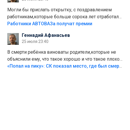
Могли бы прислать открытку, с поздравлением
работникам,которые больше сорока лет отработали
на предприятии.
Работники АВТОВАЗа получат премии
Геннадий Афанасьев
25 июля 23:40
В смерти ребёнка виноваты родители,которые не
объяснили ему, что такое хорошо и что такое плохо!
Лезть через такой забор,верх безумия,есть же
«Попал на пику»: СК показал место, где был смертельно травмирован ребенок в Тольятти
калитка,ворота! Жалко ребёнка,но он сам выбрал
свою судьбу.