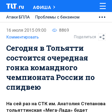
АФИША
Атаки БПЛА
Проблемы с бензином
АВТОВАЗ
16 июля 2015 09:00
8869
Ремонт Центральной площади
Поделиться
Комментировать
Сегодня в Тольятти
Ремонт Обводного шоссе
состоится очередная
Набережная Тольятти
гонка командного
Неделя Тольятти
чемпионата России по
спидвею
На сей раз на СТК им. Анатолия Степанова
тольяттинская «Мега-Лада» будет