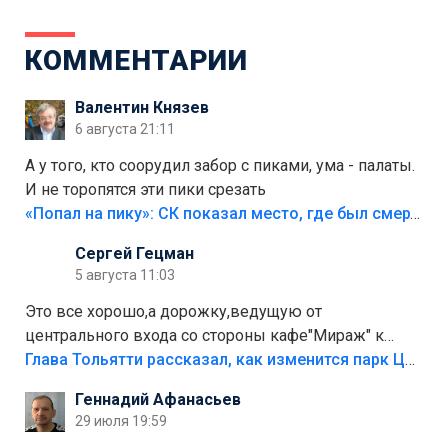
КОММЕНТАРИИ
Валентин Князев
6 августа 21:11
А у того, кто соорудил забор с пиками, ума - палаты.
И не торопятся эти пики срезать
«Попал на пику»: СК показал место, где был смертельно травмирован ребенок в Тольятти
Сергей Гецман
5 августа 11:03
Это все хорошо,а дорожку,ведущую от
центрального входа со стороны кафе"Мираж" к
аттракционам слабо доделать?А то бордюры
Глава Тольятти рассказал, как изменится парк Центрального района
положили,а плитки не хватило,т.к.осенью и зимой
Геннадий Афанасьев
лежала в парке и испортилась.Да еще,видимо,часть
29 июля 19:59
украли.