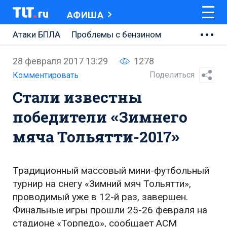
АФИША
Атаки БПЛА
Проблемы с бензином
АВТОВАЗ
28 февраля 2017 13:29
1278
Ремонт Центральной площади
Поделиться
Комментировать
Стали известны
Ремонт Обводного шоссе
победители «Зимнего
Набережная Тольятти
мяча Тольятти-2017»
Неделя Тольятти
Традиционный массовый мини-футбольный
турнир на снегу «Зимний мяч Тольятти»,
проводимый уже в 12-й раз, завершен.
Финальные игры прошли 25-26 февраля на
стадионе «Торпедо», сообщает АСМ