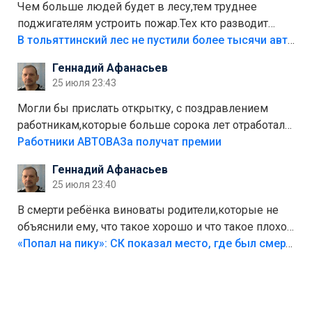
Чем больше людей будет в лесу,тем труднее
поджигателям устроить пожар.Тех кто разводит
костры,тех надо безбожно штрафовать.Камер полно
В тольяттинский лес не пустили более тысячи автомобилей
стоит,почему водители всё равно едут в лес?
Геннадий Афанасьев
Штрафы мизерные.
25 июля 23:43
Могли бы прислать открытку, с поздравлением
работникам,которые больше сорока лет отработали
на предприятии.
Работники АВТОВАЗа получат премии
Геннадий Афанасьев
25 июля 23:40
В смерти ребёнка виноваты родители,которые не
объяснили ему, что такое хорошо и что такое плохо!
Лезть через такой забор,верх безумия,есть же
«Попал на пику»: СК показал место, где был смертельно травмирован ребенок в Тольятти
калитка,ворота! Жалко ребёнка,но он сам выбрал
свою судьбу.