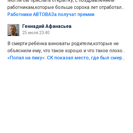
Могли бы прислать открытку, с поздравлением
работникам,которые больше сорока лет отработали
на предприятии.
Работники АВТОВАЗа получат премии
Геннадий Афанасьев
25 июля 23:40
В смерти ребёнка виноваты родители,которые не
объяснили ему, что такое хорошо и что такое плохо!
Лезть через такой забор,верх безумия,есть же
«Попал на пику»: СК показал место, где был смертельно травмирован ребенок в Тольятти
калитка,ворота! Жалко ребёнка,но он сам выбрал
свою судьбу.