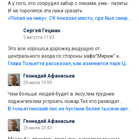
А у того, кто соорудил забор с пиками, ума - палаты.
И не торопятся эти пики срезать
«Попал на пику»: СК показал место, где был смертельно травмирован ребенок в Тольятти
Сергей Гецман
5 августа 11:03
Это все хорошо,а дорожку,ведущую от
центрального входа со стороны кафе"Мираж" к
аттракционам слабо доделать?А то бордюры
Глава Тольятти рассказал, как изменится парк Центрального района
положили,а плитки не хватило,т.к.осенью и зимой
Геннадий Афанасьев
лежала в парке и испортилась.Да еще,видимо,часть
29 июля 19:59
украли.
Чем больше людей будет в лесу,тем труднее
поджигателям устроить пожар.Тех кто разводит
костры,тех надо безбожно штрафовать.Камер полно
В тольяттинский лес не пустили более тысячи автомобилей
стоит,почему водители всё равно едут в лес?
Геннадий Афанасьев
Штрафы мизерные.
25 июля 23:43