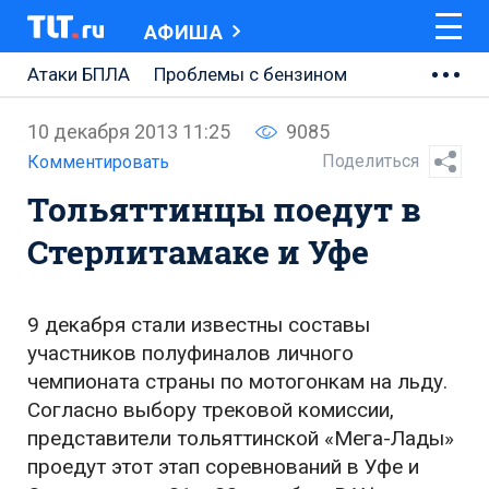
АФИША
Атаки БПЛА
Проблемы с бензином
АВТОВАЗ
10 декабря 2013 11:25
9085
Ремонт Центральной площади
Поделиться
Комментировать
Тольяттинцы поедут в
Ремонт Обводного шоссе
Стерлитамаке и Уфе
Набережная Тольятти
Неделя Тольятти
9 декабря стали известны составы
участников полуфиналов личного
чемпионата страны по мотогонкам на льду.
Согласно выбору трековой комиссии,
представители тольяттинской «Мега-Лады»
проедут этот этап соревнований в Уфе и