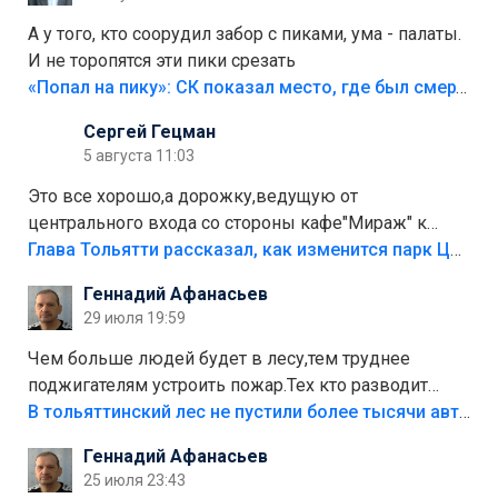
А у того, кто соорудил забор с пиками, ума - палаты.
И не торопятся эти пики срезать
«Попал на пику»: СК показал место, где был смертельно травмирован ребенок в Тольятти
Сергей Гецман
5 августа 11:03
Это все хорошо,а дорожку,ведущую от
центрального входа со стороны кафе"Мираж" к
аттракционам слабо доделать?А то бордюры
Глава Тольятти рассказал, как изменится парк Центрального района
положили,а плитки не хватило,т.к.осенью и зимой
Геннадий Афанасьев
лежала в парке и испортилась.Да еще,видимо,часть
29 июля 19:59
украли.
Чем больше людей будет в лесу,тем труднее
поджигателям устроить пожар.Тех кто разводит
костры,тех надо безбожно штрафовать.Камер полно
В тольяттинский лес не пустили более тысячи автомобилей
стоит,почему водители всё равно едут в лес?
Геннадий Афанасьев
Штрафы мизерные.
25 июля 23:43