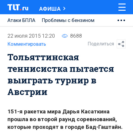
АФИША
Атаки БПЛА
Проблемы с бензином
АВТОВАЗ
22 июля 2015 12:20
8688
Ремонт Центральной площади
Поделиться
Комментировать
Тольяттинская
Ремонт Обводного шоссе
теннисистка пытается
Набережная Тольятти
выиграть турнир в
Неделя Тольятти
Австрии
151-я ракетка мира Дарья Касаткина
прошла во второй раунд соревнований,
которые проходят в городе Бад-Гаштайн.