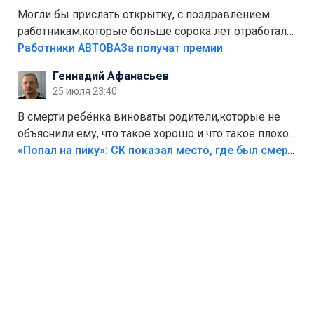
Могли бы прислать открытку, с поздравлением
работникам,которые больше сорока лет отработали
на предприятии.
Работники АВТОВАЗа получат премии
Геннадий Афанасьев
25 июля 23:40
В смерти ребёнка виноваты родители,которые не
объяснили ему, что такое хорошо и что такое плохо!
Лезть через такой забор,верх безумия,есть же
«Попал на пику»: СК показал место, где был смертельно травмирован ребенок в Тольятти
калитка,ворота! Жалко ребёнка,но он сам выбрал
свою судьбу.