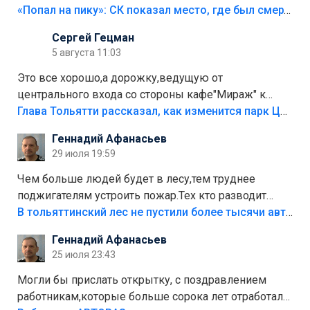
«Попал на пику»: СК показал место, где был смертельно травмирован ребенок в Тольятти
Сергей Гецман
5 августа 11:03
Это все хорошо,а дорожку,ведущую от
центрального входа со стороны кафе"Мираж" к
аттракционам слабо доделать?А то бордюры
Глава Тольятти рассказал, как изменится парк Центрального района
положили,а плитки не хватило,т.к.осенью и зимой
Геннадий Афанасьев
лежала в парке и испортилась.Да еще,видимо,часть
29 июля 19:59
украли.
Чем больше людей будет в лесу,тем труднее
поджигателям устроить пожар.Тех кто разводит
костры,тех надо безбожно штрафовать.Камер полно
В тольяттинский лес не пустили более тысячи автомобилей
стоит,почему водители всё равно едут в лес?
Геннадий Афанасьев
Штрафы мизерные.
25 июля 23:43
Могли бы прислать открытку, с поздравлением
работникам,которые больше сорока лет отработали