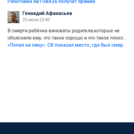
на предприятии.
Работники АВТОВАЗа получат премии
Геннадий Афанасьев
25 июля 23:40
В смерти ребёнка виноваты родители,которые не
объяснили ему, что такое хорошо и что такое плохо!
Лезть через такой забор,верх безумия,есть же
«Попал на пику»: СК показал место, где был смертельно травмирован ребенок в Тольятти
калитка,ворота! Жалко ребёнка,но он сам выбрал
свою судьбу.