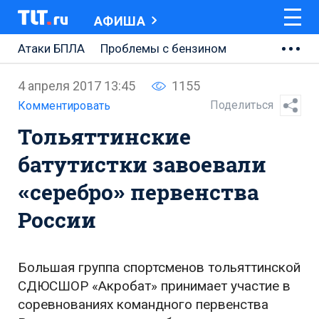
АФИША
Атаки БПЛА
Проблемы с бензином
АВТОВАЗ
4 апреля 2017 13:45
1155
Ремонт Центральной площади
Поделиться
Комментировать
Тольяттинские
Ремонт Обводного шоссе
батутистки завоевали
Набережная Тольятти
«серебро» первенства
Неделя Тольятти
России
Большая группа спортсменов тольяттинской
СДЮСШОР «Акробат» принимает участие в
соревнованиях командного первенства