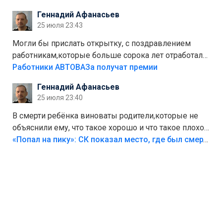
стоит,почему водители всё равно едут в лес?
Геннадий Афанасьев
Штрафы мизерные.
25 июля 23:43
Могли бы прислать открытку, с поздравлением
работникам,которые больше сорока лет отработали
на предприятии.
Работники АВТОВАЗа получат премии
Геннадий Афанасьев
25 июля 23:40
В смерти ребёнка виноваты родители,которые не
объяснили ему, что такое хорошо и что такое плохо!
Лезть через такой забор,верх безумия,есть же
«Попал на пику»: СК показал место, где был смертельно травмирован ребенок в Тольятти
калитка,ворота! Жалко ребёнка,но он сам выбрал
свою судьбу.