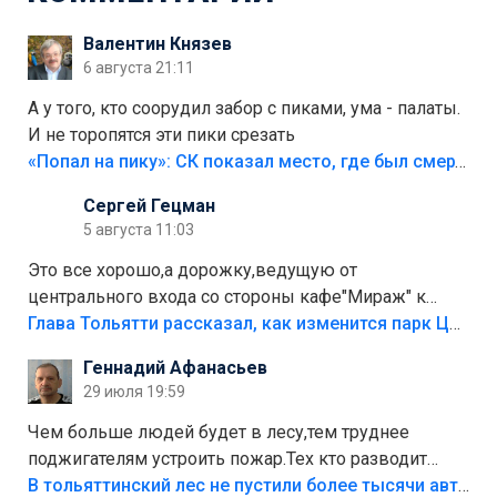
Валентин Князев
6 августа 21:11
А у того, кто соорудил забор с пиками, ума - палаты.
И не торопятся эти пики срезать
«Попал на пику»: СК показал место, где был смертельно травмирован ребенок в Тольятти
Сергей Гецман
5 августа 11:03
Это все хорошо,а дорожку,ведущую от
центрального входа со стороны кафе"Мираж" к
аттракционам слабо доделать?А то бордюры
Глава Тольятти рассказал, как изменится парк Центрального района
положили,а плитки не хватило,т.к.осенью и зимой
Геннадий Афанасьев
лежала в парке и испортилась.Да еще,видимо,часть
29 июля 19:59
украли.
Чем больше людей будет в лесу,тем труднее
поджигателям устроить пожар.Тех кто разводит
костры,тех надо безбожно штрафовать.Камер полно
В тольяттинский лес не пустили более тысячи автомобилей