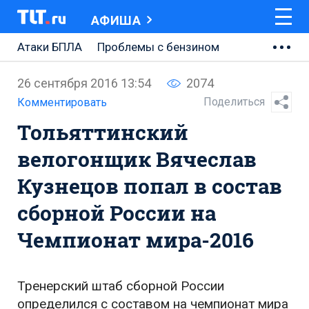
АФИША
Атаки БПЛА
Проблемы с бензином
АВТОВАЗ
26 сентября 2016 13:54
2074
Ремонт Центральной площади
Поделиться
Комментировать
Тольяттинский
Ремонт Обводного шоссе
велогонщик Вячеслав
Набережная Тольятти
Кузнецов попал в состав
Неделя Тольятти
сборной России на
Чемпионат мира-2016
Тренерский штаб сборной России
определился с составом на чемпионат мира