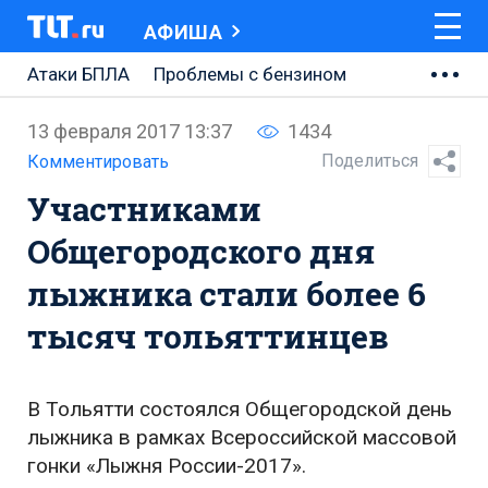
АФИША
Атаки БПЛА
Проблемы с бензином
АВТОВАЗ
13 февраля 2017 13:37
1434
Ремонт Центральной площади
Поделиться
Комментировать
Участниками
Ремонт Обводного шоссе
Общегородского дня
Набережная Тольятти
лыжника стали более 6
Неделя Тольятти
тысяч тольяттинцев
В Тольятти состоялся Общегородской день
лыжника в рамках Всероссийской массовой
гонки «Лыжня России-2017».