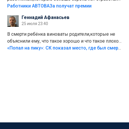
на предприятии.
Работники АВТОВАЗа получат премии
Геннадий Афанасьев
25 июля 23:40
В смерти ребёнка виноваты родители,которые не
объяснили ему, что такое хорошо и что такое плохо!
Лезть через такой забор,верх безумия,есть же
«Попал на пику»: СК показал место, где был смертельно травмирован ребенок в Тольятти
калитка,ворота! Жалко ребёнка,но он сам выбрал
свою судьбу.