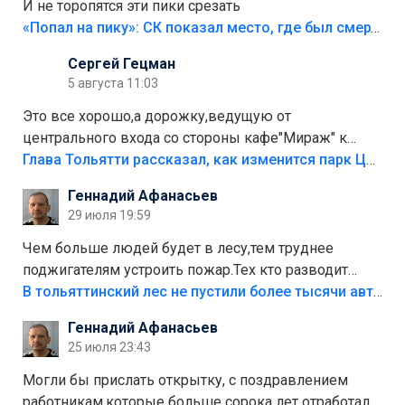
И не торопятся эти пики срезать
«Попал на пику»: СК показал место, где был смертельно травмирован ребенок в Тольятти
Сергей Гецман
5 августа 11:03
Это все хорошо,а дорожку,ведущую от
центрального входа со стороны кафе"Мираж" к
аттракционам слабо доделать?А то бордюры
Глава Тольятти рассказал, как изменится парк Центрального района
положили,а плитки не хватило,т.к.осенью и зимой
Геннадий Афанасьев
лежала в парке и испортилась.Да еще,видимо,часть
29 июля 19:59
украли.
Чем больше людей будет в лесу,тем труднее
поджигателям устроить пожар.Тех кто разводит
костры,тех надо безбожно штрафовать.Камер полно
В тольяттинский лес не пустили более тысячи автомобилей
стоит,почему водители всё равно едут в лес?
Геннадий Афанасьев
Штрафы мизерные.
25 июля 23:43
Могли бы прислать открытку, с поздравлением
работникам,которые больше сорока лет отработали