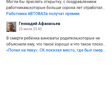
Могли бы прислать открытку, с поздравлением
работникам,которые больше сорока лет отработали
на предприятии.
Работники АВТОВАЗа получат премии
Геннадий Афанасьев
25 июля 23:40
В смерти ребёнка виноваты родители,которые не
объяснили ему, что такое хорошо и что такое плохо!
Лезть через такой забор,верх безумия,есть же
«Попал на пику»: СК показал место, где был смертельно травмирован ребенок в Тольятти
калитка,ворота! Жалко ребёнка,но он сам выбрал
свою судьбу.