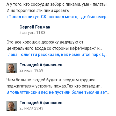
А у того, кто соорудил забор с пиками, ума - палаты.
И не торопятся эти пики срезать
«Попал на пику»: СК показал место, где был смертельно травмирован ребенок в Тольятти
Сергей Гецман
5 августа 11:03
Это все хорошо,а дорожку,ведущую от
центрального входа со стороны кафе"Мираж" к
аттракционам слабо доделать?А то бордюры
Глава Тольятти рассказал, как изменится парк Центрального района
положили,а плитки не хватило,т.к.осенью и зимой
Геннадий Афанасьев
лежала в парке и испортилась.Да еще,видимо,часть
29 июля 19:59
украли.
Чем больше людей будет в лесу,тем труднее
поджигателям устроить пожар.Тех кто разводит
костры,тех надо безбожно штрафовать.Камер полно
В тольяттинский лес не пустили более тысячи автомобилей
стоит,почему водители всё равно едут в лес?
Геннадий Афанасьев
Штрафы мизерные.
25 июля 23:43