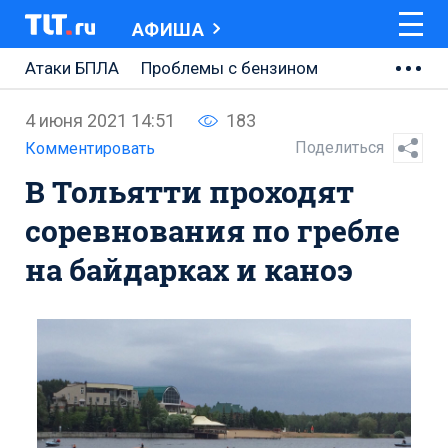
АФИША
Атаки БПЛА
Проблемы с бензином
АВТОВАЗ
4 июня 2021 14:51
183
Ремонт Центральной площади
Поделиться
Комментировать
В Тольятти проходят
Ремонт Обводного шоссе
соревнования по гребле
Набережная Тольятти
на байдарках и каноэ
Неделя Тольятти