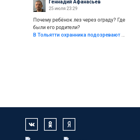
Геннадий Афанасьев
безумия,есть же калитка,ворота!
25 июля 23:29
Жалко ребёнка,но он сам выбрал свою
судьбу.
Почему ребёнок лез через ограду? Где
были его родители?
В Тольятти охранника подозревают в причинении смерти ребенку