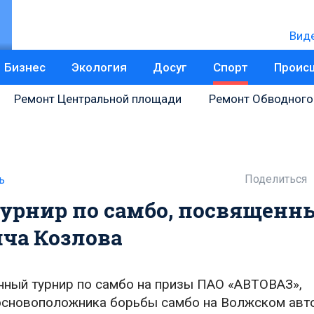
Вид
Бизнес
Экология
Досуг
Спорт
Проис
Ремонт Центральной площади
Ремонт Обводного
Поделиться
ь
 турнир по самбо, посвященн
ча Козлова
онный турнир по самбо на призы ПАО «АВТОВАЗ»,
основоположника борьбы самбо на Волжском авт