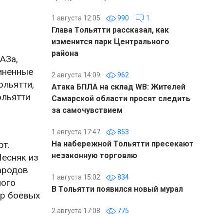
1 августа 12:05
990
1
Глава Тольятти рассказал, как
изменится парк Центрального
района
АЗа,
иненные
2 августа 14:09
962
ольятти,
Атака БПЛА на склад WB: Жителей
ольятти
Самарской области просят следить
за самочувствием
1 августа 17:47
853
рт.
На набережной Тольятти пресекают
незаконную торговлю
Песняк из
ародов
1 августа 15:02
834
ного
В Тольятти появился новый мурал
гр боевых
2 августа 17:08
775