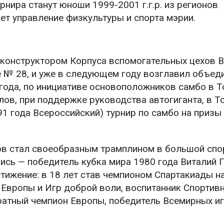
нира станут юноши 1999-2001 г.г.р. из регионов
т управление физкультуры и спорта мэрии.
-конструктором Корпуса вспомогательных цехов В
е № 28, и уже в следующем году возглавил объед
года, по инициативе основоположников самбо в Т
ов, при поддержке руководства автогиганта, в Т
1 года Всероссийский) турнир по самбо на призы
ков стал своеобразным трамплином в большой спо
ись — победитель кубка мира 1980 года Виталий 
тижение: в 18 лет став чемпионом Спартакиады н
Европы и Игр доброй воли, воспитанник Спортив
кратный чемпион Европы, победитель Всемирных и