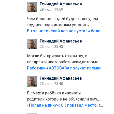
Геннадий Афанасьев
плитки не хватило,т.к.осенью и зимой
29 июля 19:59
лежала в парке и испортилась.Да
еще,видимо,часть украли.
Чем больше людей будет в лесу,тем
труднее поджигателям устроить
пожар.Тех кто разводит костры,тех
В тольяттинский лес не пустили более тысячи автомобилей
надо безбожно штрафовать.Камер
Геннадий Афанасьев
полно стоит,почему водители всё
25 июля 23:43
равно едут в лес? Штрафы мизерные.
Могли бы прислать открытку, с
поздравлением работникам,которые
больше сорока лет отработали на
Работники АВТОВАЗа получат премии
предприятии.
Геннадий Афанасьев
25 июля 23:40
В смерти ребёнка виноваты
родители,которые не объяснили ему,
что такое хорошо и что такое плохо!
«Попал на пику»: СК показал место, где был смертельно травмирован ребенок в Тольятти
Лезть через такой забор,верх