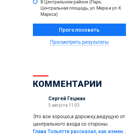
В Центральном районе (Парк,
Центральная площадь, ул. Мира и ул. К.
Маркса)
Просмотреть результаты
КОММЕНТАРИИ
Сергей Гецман
5 августа 11:03
Это все хорошо,а дорожку,ведущую от
центрального входа со стороны
кафе"Мираж" к аттракционам слабо
Глава Тольятти рассказал, как изменится парк Центрального района
доделать?А то бордюры положили,а