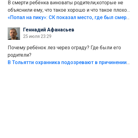
В смерти ребёнка виноваты родители,которые не
объяснили ему, что такое хорошо и что такое плохо!
Лезть через такой забор,верх безумия,есть же
«Попал на пику»: СК показал место, где был смертельно травмирован ребенок в Тольятти
калитка,ворота! Жалко ребёнка,но он сам выбрал
Геннадий Афанасьев
свою судьбу.
25 июля 23:29
Почему ребёнок лез через ограду? Где были его
родители?
В Тольятти охранника подозревают в причинении смерти ребенку