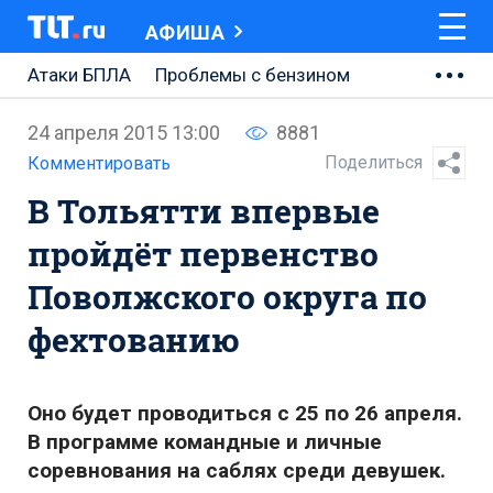
АФИША
Атаки БПЛА
Проблемы с бензином
АВТОВАЗ
24 апреля 2015 13:00
8881
Ремонт Центральной площади
Поделиться
Комментировать
В Тольятти впервые
Ремонт Обводного шоссе
пройдёт первенство
Набережная Тольятти
Поволжского округа по
Неделя Тольятти
фехтованию
Оно будет проводиться с 25 по 26 апреля.
В программе командные и личные
соревнования на саблях среди девушек.