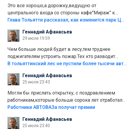
Это все хорошо,а дорожку,ведущую от
центрального входа со стороны кафе"Мираж" к
аттракционам слабо доделать?А то бордюры
Глава Тольятти рассказал, как изменится парк Центрального района
положили,а плитки не хватило,т.к.осенью и зимой
Геннадий Афанасьев
лежала в парке и испортилась.Да еще,видимо,часть
29 июля 19:59
украли.
Чем больше людей будет в лесу,тем труднее
поджигателям устроить пожар.Тех кто разводит
костры,тех надо безбожно штрафовать.Камер полно
В тольяттинский лес не пустили более тысячи автомобилей
стоит,почему водители всё равно едут в лес?
Геннадий Афанасьев
Штрафы мизерные.
25 июля 23:43
Могли бы прислать открытку, с поздравлением
работникам,которые больше сорока лет отработали
на предприятии.
Работники АВТОВАЗа получат премии
Геннадий Афанасьев
25 июля 23:40