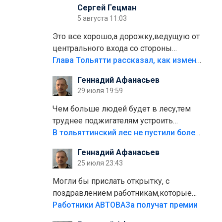
Сергей Гецман
5 августа 11:03
Это все хорошо,а дорожку,ведущую от
центрального входа со стороны
кафе"Мираж" к аттракционам слабо
Глава Тольятти рассказал, как изменится парк Центрального района
доделать?А то бордюры положили,а
Геннадий Афанасьев
плитки не хватило,т.к.осенью и зимой
29 июля 19:59
лежала в парке и испортилась.Да
еще,видимо,часть украли.
Чем больше людей будет в лесу,тем
труднее поджигателям устроить
пожар.Тех кто разводит костры,тех
В тольяттинский лес не пустили более тысячи автомобилей
надо безбожно штрафовать.Камер
Геннадий Афанасьев
полно стоит,почему водители всё
25 июля 23:43
равно едут в лес? Штрафы мизерные.
Могли бы прислать открытку, с
поздравлением работникам,которые
больше сорока лет отработали на
Работники АВТОВАЗа получат премии
предприятии.