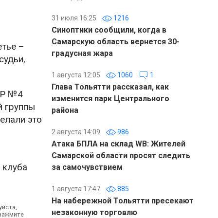
31 июля 16:25
1216
Синоптики сообщили, когда в
Самарскую область вернется 30-
етье –
градусная жара
судьи,
1 августа 12:05
1060
1
Глава Тольятти рассказал, как
ОР №4
изменится парк Центрального
й группы
района
делали это
2 августа 14:09
986
Атака БПЛА на склад WB: Жителей
Самарской области просят следить
 клуба
за самочувствием
1 августа 17:47
885
На набережной Тольятти пресекают
уйста,
незаконную торговлю
 нажмите