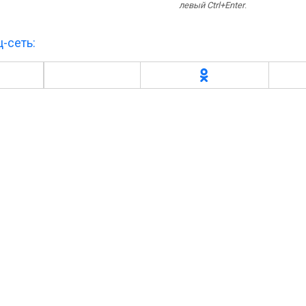
левый Ctrl+Enter
.
-сеть: