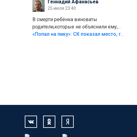
Геннадий Афанасьев
25 июля 23:40
В смерти ребёнка виноваты
родители,которые не объяснили ему,
что такое хорошо и что такое плохо!
«Попал на пику»: СК показал место, где был смертельно травмирован ребенок в Тольятти
Лезть через такой забор,верх
безумия,есть же калитка,ворота!
Жалко ребёнка,но он сам выбрал свою
судьбу.