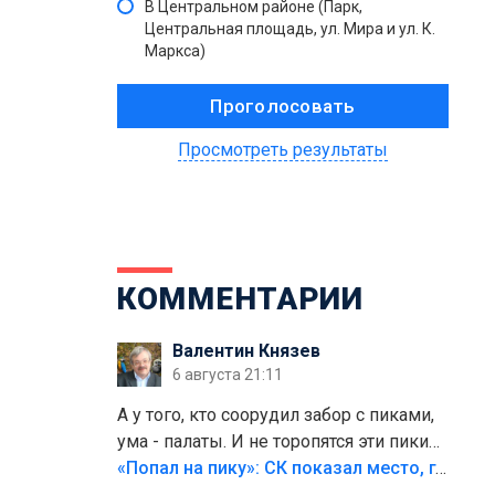
В Центральном районе (Парк,
Центральная площадь, ул. Мира и ул. К.
Маркса)
Просмотреть результаты
КОММЕНТАРИИ
Валентин Князев
6 августа 21:11
А у того, кто соорудил забор с пиками,
ума - палаты. И не торопятся эти пики
срезать
«Попал на пику»: СК показал место, где был смертельно травмирован ребенок в Тольятти