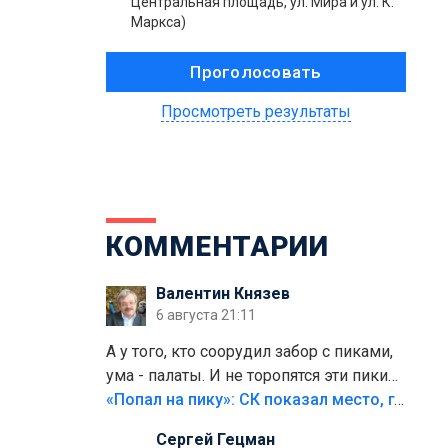
Центральная площадь, ул. Мира и ул. К.
Маркса)
Просмотреть результаты
КОММЕНТАРИИ
Валентин Князев
6 августа 21:11
А у того, кто соорудил забор с пиками,
ума - палаты. И не торопятся эти пики
срезать
«Попал на пику»: СК показал место, где был смертельно травмирован ребенок в Тольятти
Сергей Гецман