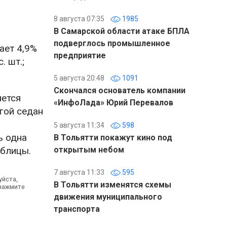
8 августа 07:35
1985
В Самарской области атаке БПЛА
подверглось промышленное
ает 4,9%
предприятие
. шт.;
5 августа 20:48
1091
Скончался основатель компании
яется
«ИнфоЛада» Юрий Перевалов
угой седан
5 августа 11:34
598
ь одна
В Тольятти покажут кино под
аблицы.
открытым небом
7 августа 11:33
595
уйста,
В Тольятти изменятся схемы
 нажмите
движения муниципального
транспорта