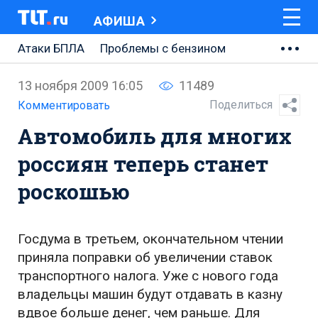
АФИША
Атаки БПЛА
Проблемы с бензином
АВТОВАЗ
13 ноября 2009 16:05
11489
Ремонт Центральной площади
Поделиться
Комментировать
Автомобиль для многих
Ремонт Обводного шоссе
россиян теперь станет
Набережная Тольятти
роскошью
Неделя Тольятти
Госдума в третьем, окончательном чтении
приняла поправки об увеличении ставок
транспортного налога. Уже с нового года
владельцы машин будут отдавать в казну
вдвое больше денег, чем раньше. Для