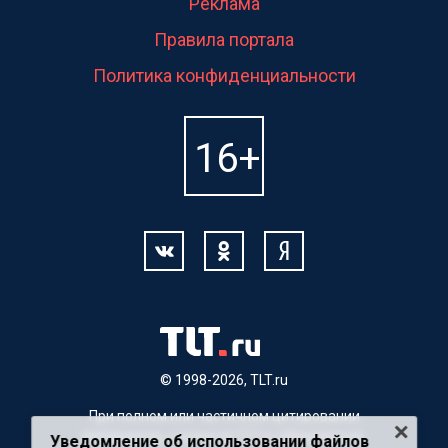
Реклама
Правила портала
Политика конфиденциальности
© 1998-2026, TLT.ru
При полном или частичном цитировании
материалов, ссылка на TLT.ru обязательна.
Уведомление об использовании файлов