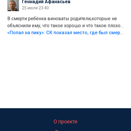
Геннадий Афанасьев
25 июля 23:40
В смерти ребёнка виноваты родители,которые не
объяснили ему, что такое хорошо и что такое плохо!
Лезть через такой забор,верх безумия,есть же
«Попал на пику»: СК показал место, где был смертельно травмирован ребенок в Тольятти
калитка,ворота! Жалко ребёнка,но он сам выбрал
свою судьбу.
О проекте