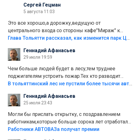
Сергей Гецман
5 августа 11:03
Это все хорошо,а дорожку,ведущую от
центрального входа со стороны кафе"Мираж" к
аттракционам слабо доделать?А то бордюры
Глава Тольятти рассказал, как изменится парк Центрального района
положили,а плитки не хватило,т.к.осенью и зимой
Геннадий Афанасьев
лежала в парке и испортилась.Да еще,видимо,часть
29 июля 19:59
украли.
Чем больше людей будет в лесу,тем труднее
поджигателям устроить пожар.Тех кто разводит
костры,тех надо безбожно штрафовать.Камер полно
В тольяттинский лес не пустили более тысячи автомобилей
стоит,почему водители всё равно едут в лес?
Геннадий Афанасьев
Штрафы мизерные.
25 июля 23:43
Могли бы прислать открытку, с поздравлением
работникам,которые больше сорока лет отработали
на предприятии.
Работники АВТОВАЗа получат премии