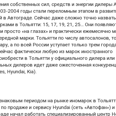
ения собственных сил, средств и энергии дилеры
003-2004 годы стали переломным этапом в развит
й в Автограде. Сейчас даже сложно точно назвать
ами в Тольятти: 15, 17, 19, 21, 25… Они появляю
 просто «на глазах» и практически ежемесячно 
ередной марки. Тольятти по числу автосалонов, 
ру, а по всей России уступает только трем город
Сейчас фактически любую из марок иностранного
риобрести в Тольятти у официального дилера или
льных дилеров идет даже ожесточенная конкуренц
, Hyundai, Kia).
знаковым периодом на рынке иномарок в Тольятт
о продаже и сервису Hyundai (сеть «Автофан») и 
граде начал работать специализированный центр 