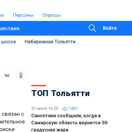
ео
Персоны
Опросы
шествия
Войти
 шоссе
Набережная Тольятти
ТОП Тольятти
31 июля 16:25
1201
 связан с
Синоптики сообщили, когда в
чительное
Самарскую область вернется 30-
поиски
градусная жара