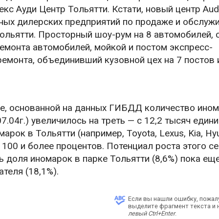
с Ауди Центр Тольятти. Кстати, новый центр Aud
пных дилерских предприятий по продаже и обслуж
ольятти. Просторный шоу-рум на 8 автомобилей, 
емонта автомобилей, мойкой и постом экспресс-
емонта, объединивший кузовной цех на 7 постов 
ine, основанной на данных ГИБДД количество ином
07.04г.) увеличилось на треть — с 12,2 тысяч едини
рок в Тольятти (например, Toyota, Lexus, Kia, Hyu
т 100 и более процентов. Потенциал роста этого с
ь доля иномарок в парке Тольятти (8,6%) пока ещ
теля (18,1%).
Если вы нашли ошибку, пожал
выделите фрагмент текста и
левый Ctrl+Enter
.