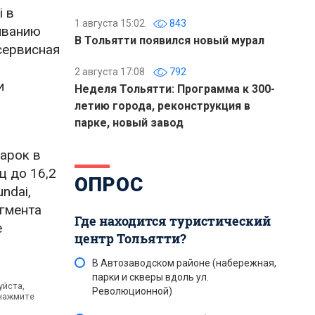
i в
1 августа 15:02
843
иванию
В Тольятти появился новый мурал
сервисная
2 августа 17:08
792
и
Неделя Тольятти: Программа к 300-
летию города, реконструкция в
парке, новый завод
арок в
ц до 16,2
ОПРОС
ndai,
егмента
Где находится туристический
е
центр Тольятти?
В Автозаводском районе (набережная,
парки и скверы вдоль ул.
уйста,
Революционной)
 нажмите