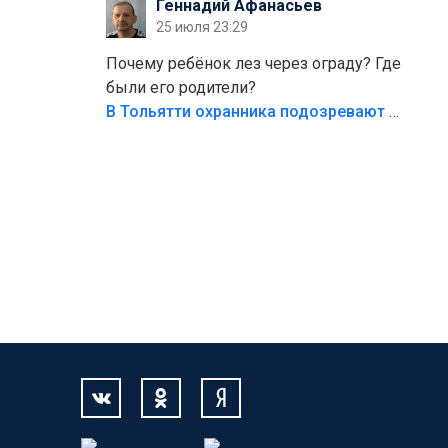
Геннадий Афанасьев
безумия,есть же калитка,ворота!
25 июля 23:29
Жалко ребёнка,но он сам выбрал свою
судьбу.
Почему ребёнок лез через ограду? Где
были его родители?
В Тольятти охранника подозревают в причинении смерти ребенку