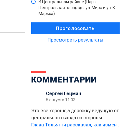
В Центральном районе (Парк,
Центральная площадь, ул. Мира и ул. К.
Маркса)
Просмотреть результаты
КОММЕНТАРИИ
Сергей Гецман
5 августа 11:03
Это все хорошо,а дорожку,ведущую от
центрального входа со стороны
кафе"Мираж" к аттракционам слабо
Глава Тольятти рассказал, как изменится парк Центрального района
доделать?А то бордюры положили,а