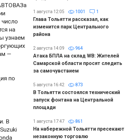
 АВТОВАЗа
1 августа 12:05
1001
1
ии
Глава Тольятти рассказал, как
 число
изменится парк Центрального
тся на
района
мы узнаем
торгующих
2 августа 14:09
964
ам —
Атака БПЛА на склад WB: Жителей
Самарской области просят следить
за самочувствием
ия по
5 августа 16:42
873
В Тольятти состоялся технический
запуск фонтана на Центральной
площади
и. В
1 августа 17:47
861
Suzuki
На набережной Тольятти пресекают
незаконную торговлю
Honda