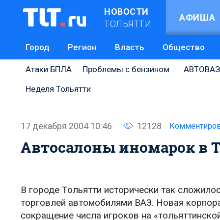
НОВОСТИ
АФИША
ТОЛЬЯТТИ
Город
Регион
Власть
Общество
Атаки БПЛА
Проблемы с бензином
АВТОВАЗ
Неделя Тольятти
17 декабря 2004 10:46
12128
Комментиров
Автосалоны иномарок в Т
В городе Тольятти исторически так сложилос
торговлей автомобилями ВАЗ. Новая корпора
сокращение числа игроков на «тольяттинско