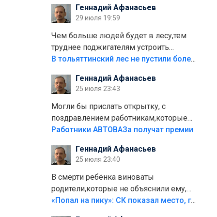
Геннадий Афанасьев
плитки не хватило,т.к.осенью и зимой
29 июля 19:59
лежала в парке и испортилась.Да
еще,видимо,часть украли.
Чем больше людей будет в лесу,тем
труднее поджигателям устроить
пожар.Тех кто разводит костры,тех
В тольяттинский лес не пустили более тысячи автомобилей
надо безбожно штрафовать.Камер
Геннадий Афанасьев
полно стоит,почему водители всё
25 июля 23:43
равно едут в лес? Штрафы мизерные.
Могли бы прислать открытку, с
поздравлением работникам,которые
больше сорока лет отработали на
Работники АВТОВАЗа получат премии
предприятии.
Геннадий Афанасьев
25 июля 23:40
В смерти ребёнка виноваты
родители,которые не объяснили ему,
что такое хорошо и что такое плохо!
«Попал на пику»: СК показал место, где был смертельно травмирован ребенок в Тольятти
Лезть через такой забор,верх