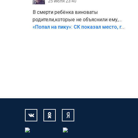
25 июля 23:40
В смерти ребёнка виноваты
родители,которые не объяснили ему,
что такое хорошо и что такое плохо!
«Попал на пику»: СК показал место, где был смертельно травмирован ребенок в Тольятти
Лезть через такой забор,верх
безумия,есть же калитка,ворота!
Жалко ребёнка,но он сам выбрал свою
судьбу.