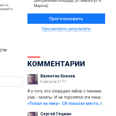
Центральная площадь, ул. Мира и ул. К.
уйста,
Маркса)
 нажмите
Просмотреть результаты
сти
КОММЕНТАРИИ
Валентин Князев
6 августа 21:11
А у того, кто соорудил забор с пиками,
ума - палаты. И не торопятся эти пики
срезать
«Попал на пику»: СК показал место, где был смертельно травмирован ребенок в Тольятти
Сергей Гецман