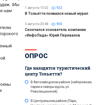
родаж. Мы
1 августа 15:02
922
я нам
В Тольятти появился новый мурал
5 августа 20:48
904
ителю
Скончался основатель компании
торского
«ИнфоЛада» Юрий Перевалов
енный
ОПРОС
кой
Где находится туристический
центр Тольятти?
В Автозаводском районе (набережная,
тоены
парки и скверы вдоль ул.
м
Революционной)
В Центральном районе (Парк,