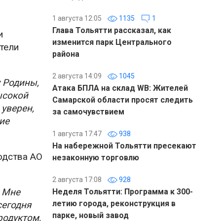
1 августа 12:05
1135
1
Глава Тольятти рассказал, как
и
изменится парк Центрального
тели
района
2 августа 14:09
1045
 Родины,
Атака БПЛА на склад WB: Жителей
ысокой
Самарской области просят следить
 уверен,
за самочувствием
ие
1 августа 17:47
938
На набережной Тольятти пресекают
одства АО
незаконную торговлю
2 августа 17:08
928
 Мне
Неделя Тольятти: Программа к 300-
летию города, реконструкция в
сегодня
парке, новый завод
родуктом,