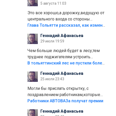
5 августа 11:03
Это все хорошо,а дорожку,ведущую от
центрального входа со стороны
кафе"Мираж" к аттракционам слабо
Глава Тольятти рассказал, как изменится парк Центрального района
доделать?А то бордюры положили,а
Геннадий Афанасьев
плитки не хватило,т.к.осенью и зимой
29 июля 19:59
лежала в парке и испортилась.Да
еще,видимо,часть украли.
Чем больше людей будет в лесу,тем
труднее поджигателям устроить
пожар.Тех кто разводит костры,тех
В тольяттинский лес не пустили более тысячи автомобилей
надо безбожно штрафовать.Камер
Геннадий Афанасьев
полно стоит,почему водители всё
25 июля 23:43
равно едут в лес? Штрафы мизерные.
Могли бы прислать открытку, с
поздравлением работникам,которые
больше сорока лет отработали на
Работники АВТОВАЗа получат премии
предприятии.
Геннадий Афанасьев