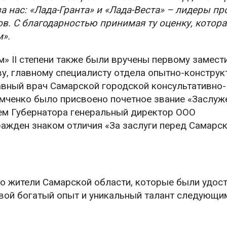
а нас: «Лада-Гранта» и «Лада-Веста» – лидеры п
в. С благодарностью принимая ту оценку, котора
м».
м» II степени также были вручены первому замест
у, главному специалисту отдела опытно-конструк
авный врач Самарской городской консультативно-
мченко было присвоено почетное звание «Заслуж
ем Губернатора генеральный директор ООО
ажден знаком отличия «За заслуги перед Самарс
что жители Самарской области, которые были удос
 свой богатый опыт и уникальный талант следующи