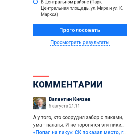
В Центральном районе (Парк,
Центральная площадь, ул. Мира и ул. К.
Маркса)
Просмотреть результаты
КОММЕНТАРИИ
Валентин Князев
6 августа 21:11
А у того, кто соорудил забор с пиками,
ума - палаты. И не торопятся эти пики
срезать
«Попал на пику»: СК показал место, где был смертельно травмирован ребенок в Тольятти