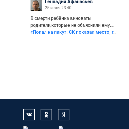
Геннадий Афанасьев
25 июля 23:40
В смерти ребёнка виноваты
родители,которые не объяснили ему,
что такое хорошо и что такое плохо!
«Попал на пику»: СК показал место, где был смертельно травмирован ребенок в Тольятти
Лезть через такой забор,верх
безумия,есть же калитка,ворота!
Жалко ребёнка,но он сам выбрал свою
судьбу.