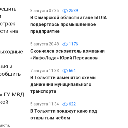
решить
8 августа 07:35
2539
и
В Самарской области атаке БПЛА
 страж
подверглось промышленное
сти «на
предприятие
5 августа 20:48
1176
 выходные
Скончался основатель компании
«ИнфоЛада» Юрий Перевалов
я
ния и
7 августа 11:33
664
сообщить
В Тольятти изменятся схемы
движения муниципального
транспорта
я» ГУ МВД
кой
5 августа 11:34
622
В Тольятти покажут кино под
открытым небом
уйста,