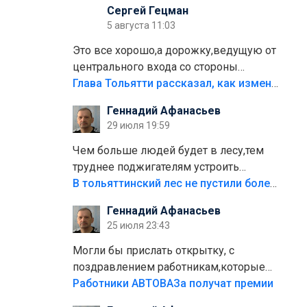
Сергей Гецман
5 августа 11:03
Это все хорошо,а дорожку,ведущую от
центрального входа со стороны
кафе"Мираж" к аттракционам слабо
Глава Тольятти рассказал, как изменится парк Центрального района
доделать?А то бордюры положили,а
Геннадий Афанасьев
плитки не хватило,т.к.осенью и зимой
29 июля 19:59
лежала в парке и испортилась.Да
еще,видимо,часть украли.
Чем больше людей будет в лесу,тем
труднее поджигателям устроить
пожар.Тех кто разводит костры,тех
В тольяттинский лес не пустили более тысячи автомобилей
надо безбожно штрафовать.Камер
Геннадий Афанасьев
полно стоит,почему водители всё
25 июля 23:43
равно едут в лес? Штрафы мизерные.
Могли бы прислать открытку, с
поздравлением работникам,которые
больше сорока лет отработали на
Работники АВТОВАЗа получат премии
предприятии.