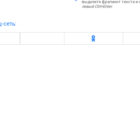
выделите фрагмент текста и
левый Ctrl+Enter
.
-сеть: