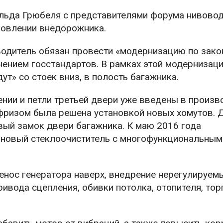
льда Грюбеля с представителями форума нивово
новлении внедорожника.
водитель обязан провести «модернизацию по закон
нением госстандартов. В рамках этой модернизац
ут» со стоек вниз, в полость багажника.
нии и петли третьей двери уже введены в произв
фризом была решена установкой новых хомутов. 
овый замок двери багажника. К маю 2016 года
я новый стеклоочиститель с многофункциональным
нос генератора наверх, внедрение нерегулируем
ивода сцепления, обивки потолка, отопителя, тор