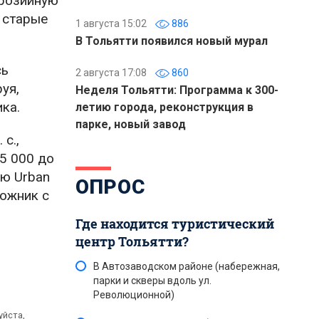
ррозийную
 старые
1 августа 15:02
886
В Тольятти появился новый мурал
сь
2 августа 17:08
860
уя,
Неделя Тольятти: Программа к 300-
ка.
летию города, реконструкция в
парке, новый завод
с.,
5 000 до
ию Urban
ОПРОС
ожник с
Где находится туристический
центр Тольятти?
В Автозаводском районе (набережная,
парки и скверы вдоль ул.
Революционной)
уйста,