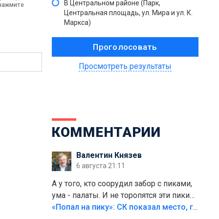
В Центральном районе (Парк,
 нажмите
Центральная площадь, ул. Мира и ул. К.
Маркса)
Просмотреть результаты
КОММЕНТАРИИ
Валентин Князев
6 августа 21:11
А у того, кто соорудил забор с пиками,
ума - палаты. И не торопятся эти пики
срезать
«Попал на пику»: СК показал место, где был смертельно травмирован ребенок в Тольятти