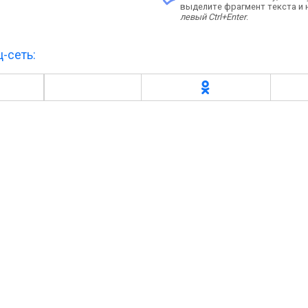
выделите фрагмент текста и
левый Ctrl+Enter
.
-сеть: