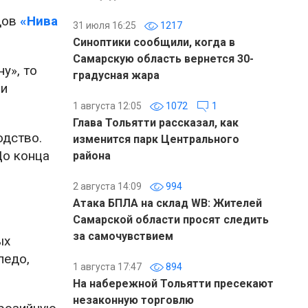
дов
«Нива
31 июля 16:25
1217
Синоптики сообщили, когда в
Самарскую область вернется 30-
у», то
градусная жара
ии
1 августа 12:05
1072
1
Глава Тольятти рассказал, как
одство.
изменится парк Центрального
До конца
района
2 августа 14:09
994
Атака БПЛА на склад WB: Жителей
Самарской области просят следить
за самочувствием
ых
педо,
1 августа 17:47
894
На набережной Тольятти пресекают
незаконную торговлю