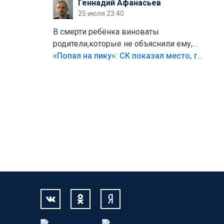
Геннадий Афанасьев
25 июля 23:40
В смерти ребёнка виноваты
родители,которые не объяснили ему,
что такое хорошо и что такое плохо!
«Попал на пику»: СК показал место, где был смертельно травмирован ребенок в Тольятти
Лезть через такой забор,верх
безумия,есть же калитка,ворота!
Жалко ребёнка,но он сам выбрал свою
судьбу.