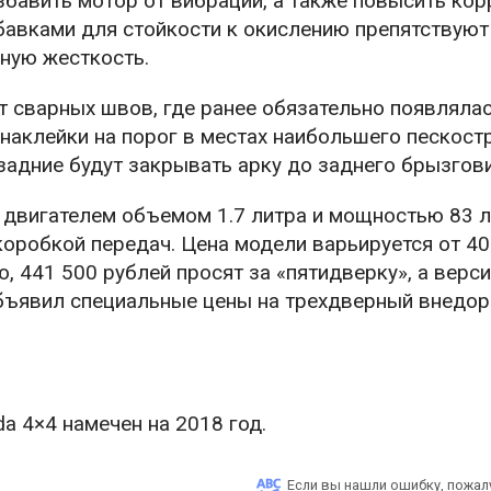
збавить мотор от вибраций, а также повысить ко
бавками для стойкости к окислению препятствуют
ную жесткость.
 сварных швов, где ранее обязательно появляла
 наклейки на порог в местах наибольшего пескостр
адние будут закрывать арку до заднего брызгови
двигателем объемом 1.7 литра и мощностью 83 л. 
коробкой передач. Цена модели варьируется от 40
 441 500 рублей просят за «пятидверку», а верс
объявил специальные цены на трехдверный внедор
 4×4 намечен на 2018 год.
Если вы нашли ошибку, пожал