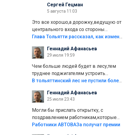
Сергей Гецман
5 августа 11:03
Это все хорошо,а дорожку,ведущую от
центрального входа со стороны
кафе"Мираж" к аттракционам слабо
Глава Тольятти рассказал, как изменится парк Центрального района
доделать?А то бордюры положили,а
Геннадий Афанасьев
плитки не хватило,т.к.осенью и зимой
29 июля 19:59
лежала в парке и испортилась.Да
еще,видимо,часть украли.
Чем больше людей будет в лесу,тем
труднее поджигателям устроить
пожар.Тех кто разводит костры,тех
В тольяттинский лес не пустили более тысячи автомобилей
надо безбожно штрафовать.Камер
Геннадий Афанасьев
полно стоит,почему водители всё
25 июля 23:43
равно едут в лес? Штрафы мизерные.
Могли бы прислать открытку, с
поздравлением работникам,которые
больше сорока лет отработали на
Работники АВТОВАЗа получат премии
предприятии.