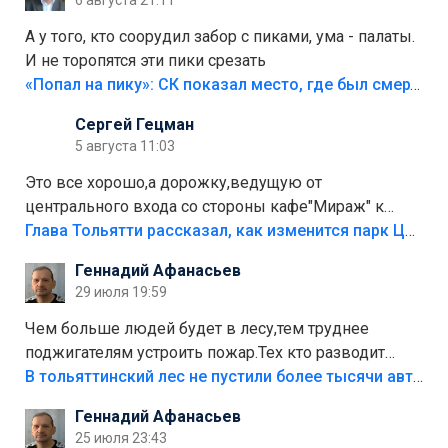
6 августа 21:11
А у того, кто соорудил забор с пиками, ума - палаты.
И не торопятся эти пики срезать
«Попал на пику»: СК показал место, где был смертельно травмирован ребенок в Тольятти
Сергей Гецман
5 августа 11:03
Это все хорошо,а дорожку,ведущую от
центрального входа со стороны кафе"Мираж" к
аттракционам слабо доделать?А то бордюры
Глава Тольятти рассказал, как изменится парк Центрального района
положили,а плитки не хватило,т.к.осенью и зимой
Геннадий Афанасьев
лежала в парке и испортилась.Да еще,видимо,часть
29 июля 19:59
украли.
Чем больше людей будет в лесу,тем труднее
поджигателям устроить пожар.Тех кто разводит
костры,тех надо безбожно штрафовать.Камер полно
В тольяттинский лес не пустили более тысячи автомобилей
стоит,почему водители всё равно едут в лес?
Геннадий Афанасьев
Штрафы мизерные.
25 июля 23:43