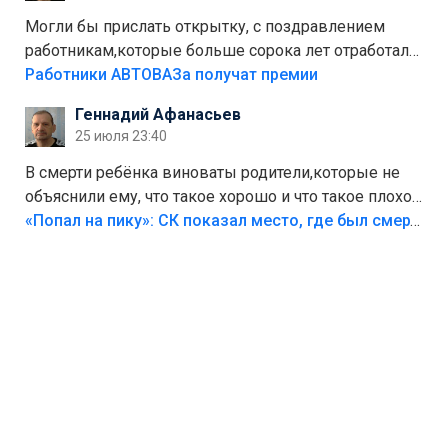
Могли бы прислать открытку, с поздравлением
работникам,которые больше сорока лет отработали
на предприятии.
Работники АВТОВАЗа получат премии
Геннадий Афанасьев
25 июля 23:40
В смерти ребёнка виноваты родители,которые не
объяснили ему, что такое хорошо и что такое плохо!
Лезть через такой забор,верх безумия,есть же
«Попал на пику»: СК показал место, где был смертельно травмирован ребенок в Тольятти
калитка,ворота! Жалко ребёнка,но он сам выбрал
свою судьбу.