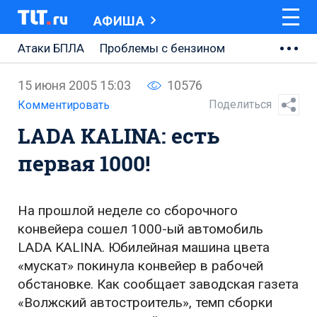
АФИША
Атаки БПЛА
Проблемы с бензином
АВТОВАЗ
15 июня 2005 15:03
10576
Ремонт Центральной площади
Поделиться
Комментировать
LADA KALINA: есть
Ремонт Обводного шоссе
первая 1000!
Набережная Тольятти
Неделя Тольятти
На прошлой неделе со сборочного
конвейера сошел 1000-ый автомобиль
LADA KALINA. Юбилейная машина цвета
«мускат» покинула конвейер в рабочей
обстановке. Как сообщает заводская газета
«Волжский автостроитель», темп сборки