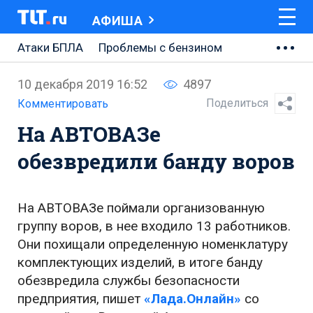
АФИША
Атаки БПЛА
Проблемы с бензином
АВТОВАЗ
10 декабря 2019 16:52
4897
Ремонт Центральной площади
Поделиться
Комментировать
На АВТОВАЗе
Ремонт Обводного шоссе
обезвредили банду воров
Набережная Тольятти
Неделя Тольятти
На АВТОВАЗе поймали организованную
группу воров, в нее входило 13 работников.
Они похищали определенную номенклатуру
комплектующих изделий, в итоге банду
обезвредила службы безопасности
предприятия, пишет
«Лада.Онлайн»
со