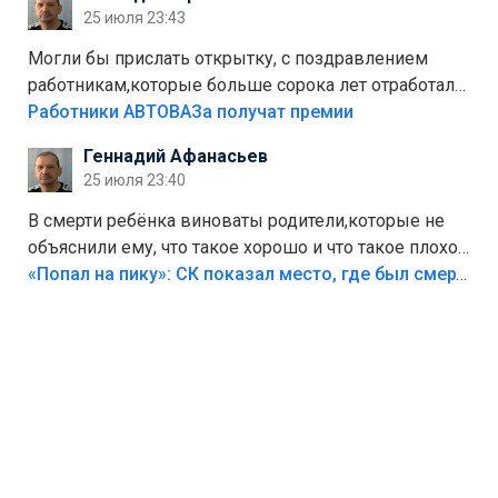
Штрафы мизерные.
25 июля 23:43
Могли бы прислать открытку, с поздравлением
работникам,которые больше сорока лет отработали
на предприятии.
Работники АВТОВАЗа получат премии
Геннадий Афанасьев
25 июля 23:40
В смерти ребёнка виноваты родители,которые не
объяснили ему, что такое хорошо и что такое плохо!
Лезть через такой забор,верх безумия,есть же
«Попал на пику»: СК показал место, где был смертельно травмирован ребенок в Тольятти
калитка,ворота! Жалко ребёнка,но он сам выбрал
свою судьбу.