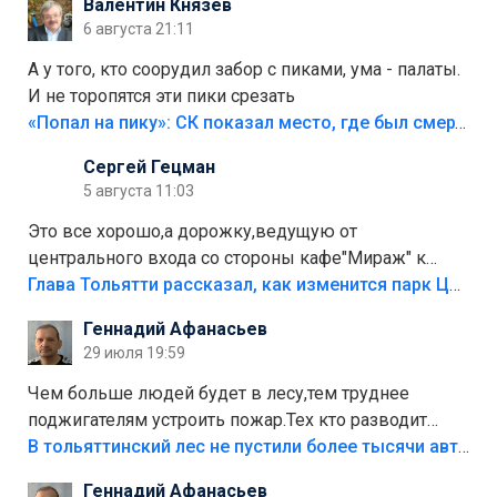
Валентин Князев
6 августа 21:11
А у того, кто соорудил забор с пиками, ума - палаты.
И не торопятся эти пики срезать
«Попал на пику»: СК показал место, где был смертельно травмирован ребенок в Тольятти
Сергей Гецман
5 августа 11:03
Это все хорошо,а дорожку,ведущую от
центрального входа со стороны кафе"Мираж" к
аттракционам слабо доделать?А то бордюры
Глава Тольятти рассказал, как изменится парк Центрального района
положили,а плитки не хватило,т.к.осенью и зимой
Геннадий Афанасьев
лежала в парке и испортилась.Да еще,видимо,часть
29 июля 19:59
украли.
Чем больше людей будет в лесу,тем труднее
поджигателям устроить пожар.Тех кто разводит
костры,тех надо безбожно штрафовать.Камер полно
В тольяттинский лес не пустили более тысячи автомобилей
стоит,почему водители всё равно едут в лес?
Геннадий Афанасьев