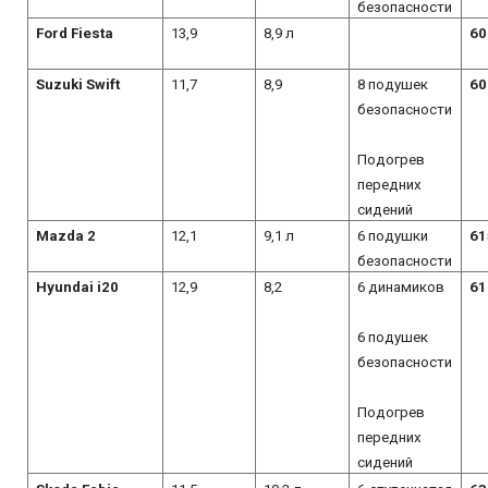
безопасности
Ford Fiesta
13,9
8,9 л
60
Suzuki Swift
11,7
8,9
8
подушек
60
безопасности
Подогрев
передних
сидений
Mazda 2
12,1
9,1 л
6
подушки
61
безопасности
Hyundai
i20
12,9
8,2
6 динамиков
61
6 подушек
безопасности
Подогрев
передних
сидений