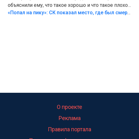
объяснили ему, что такое хорошо и что такое плохо!
Лезть через такой забор,верх безумия,есть же
«Попал на пику»: СК показал место, где был смертельно травмирован ребенок в Тольятти
калитка,ворота! Жалко ребёнка,но он сам выбрал
свою судьбу.
О проекте
Реклама
Правила портала