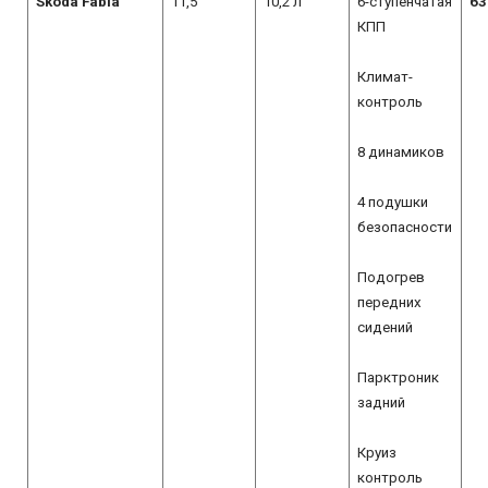
Skoda Fabia
11,5
10,2 л
6-ступенчатая
63
КПП
Климат-
контроль
8 динамиков
4 подушки
безопасности
Подогрев
передних
сидений
Парктроник
задний
Круиз
контроль