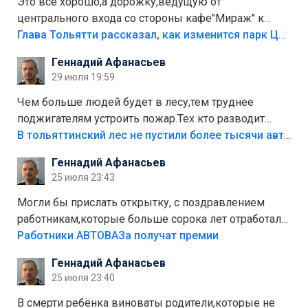
Это все хорошо,а дорожку,ведущую от
центрального входа со стороны кафе"Мираж" к
аттракционам слабо доделать?А то бордюры
Глава Тольятти рассказал, как изменится парк Центрального района
положили,а плитки не хватило,т.к.осенью и зимой
Геннадий Афанасьев
лежала в парке и испортилась.Да еще,видимо,часть
29 июля 19:59
украли.
Чем больше людей будет в лесу,тем труднее
поджигателям устроить пожар.Тех кто разводит
костры,тех надо безбожно штрафовать.Камер полно
В тольяттинский лес не пустили более тысячи автомобилей
стоит,почему водители всё равно едут в лес?
Геннадий Афанасьев
Штрафы мизерные.
25 июля 23:43
Могли бы прислать открытку, с поздравлением
работникам,которые больше сорока лет отработали
на предприятии.
Работники АВТОВАЗа получат премии
Геннадий Афанасьев
25 июля 23:40
В смерти ребёнка виноваты родители,которые не