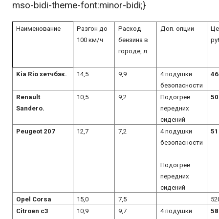
mso-bidi-theme-font:minor-bidi;}
Наименование
Разгон до
Расход
Доп. опции
Це
100 км/ч
бензина в
ру
городе, л.
Kia Rio
хетчбэк.
14,5
9,9
4 подушки
46
безопасности
Renault
10,5
9,2
Подогрев
50
Sandero
.
передних
сидений
Peugeot 207
12,7
7,2
4 подушки
51
безопасности
Подогрев
передних
сидений
Opel Corsa
15,0
7,5
52
Citroen
c
3
10,9
9,7
4 подушки
58