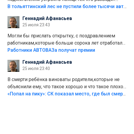
костры,тех надо безбожно штрафовать.Камер полно
В тольяттинский лес не пустили более тысячи автомобилей
стоит,почему водители всё равно едут в лес?
Геннадий Афанасьев
Штрафы мизерные.
25 июля 23:43
Могли бы прислать открытку, с поздравлением
работникам,которые больше сорока лет отработали
на предприятии.
Работники АВТОВАЗа получат премии
Геннадий Афанасьев
25 июля 23:40
В смерти ребёнка виноваты родители,которые не
объяснили ему, что такое хорошо и что такое плохо!
Лезть через такой забор,верх безумия,есть же
«Попал на пику»: СК показал место, где был смертельно травмирован ребенок в Тольятти
калитка,ворота! Жалко ребёнка,но он сам выбрал
свою судьбу.