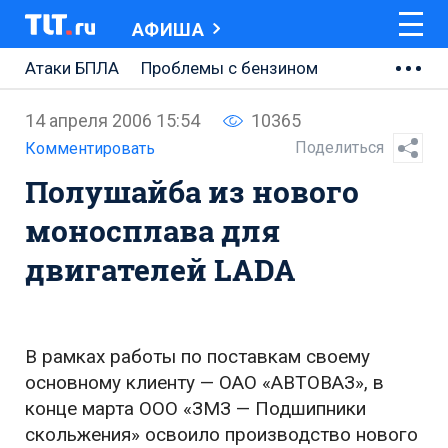
АФИША
Атаки БПЛА
Проблемы с бензином
АВТОВАЗ
14 апреля 2006 15:54
10365
Ремонт Центральной площади
Поделиться
Комментировать
Полушайба из нового
Ремонт Обводного шоссе
моносплава для
Набережная Тольятти
двигателей LADA
Неделя Тольятти
В рамках работы по поставкам своему
основному клиенту — ОАО «АВТОВАЗ», в
конце марта ООО «ЗМЗ — Подшипники
скольжения» освоило производство нового