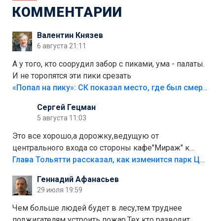
КОММЕНТАРИИ
Валентин Князев
6 августа 21:11
А у того, кто соорудил забор с пиками, ума - палаты.
И не торопятся эти пики срезать
«Попал на пику»: СК показал место, где был смертельно травмирован ребенок в Тольятти
Сергей Гецман
5 августа 11:03
Это все хорошо,а дорожку,ведущую от
центрального входа со стороны кафе"Мираж" к
аттракционам слабо доделать?А то бордюры
Глава Тольятти рассказал, как изменится парк Центрального района
положили,а плитки не хватило,т.к.осенью и зимой
Геннадий Афанасьев
лежала в парке и испортилась.Да еще,видимо,часть
29 июля 19:59
украли.
Чем больше людей будет в лесу,тем труднее
поджигателям устроить пожар.Тех кто разводит