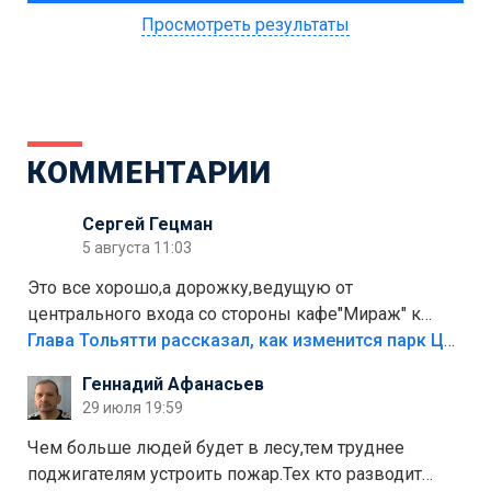
Просмотреть результаты
КОММЕНТАРИИ
Сергей Гецман
5 августа 11:03
Это все хорошо,а дорожку,ведущую от
центрального входа со стороны кафе"Мираж" к
аттракционам слабо доделать?А то бордюры
Глава Тольятти рассказал, как изменится парк Центрального района
положили,а плитки не хватило,т.к.осенью и зимой
Геннадий Афанасьев
лежала в парке и испортилась.Да еще,видимо,часть
29 июля 19:59
украли.
Чем больше людей будет в лесу,тем труднее
поджигателям устроить пожар.Тех кто разводит