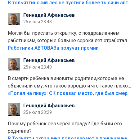
костры,тех надо безбожно штрафовать.Камер полно
В тольяттинский лес не пустили более тысячи автомобилей
стоит,почему водители всё равно едут в лес?
Геннадий Афанасьев
Штрафы мизерные.
25 июля 23:43
Могли бы прислать открытку, с поздравлением
работникам,которые больше сорока лет отработали
на предприятии.
Работники АВТОВАЗа получат премии
Геннадий Афанасьев
25 июля 23:40
В смерти ребёнка виноваты родители,которые не
объяснили ему, что такое хорошо и что такое плохо!
Лезть через такой забор,верх безумия,есть же
«Попал на пику»: СК показал место, где был смертельно травмирован ребенок в Тольятти
калитка,ворота! Жалко ребёнка,но он сам выбрал
Геннадий Афанасьев
свою судьбу.
25 июля 23:29
Почему ребёнок лез через ограду? Где были его
родители?
В Тольятти охранника подозревают в причинении смерти ребенку