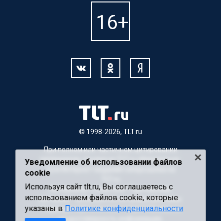
© 1998-2026, TLT.ru
При полном или частичном цитировании
материалов, ссылка на TLT.ru обязательна.
Уведомление об использовании файлов
Для Интернет-изданий гиперссылка на
cookie
TLT.ru
Используя сайт tlt.ru, Вы соглашаетесь с
Материалы с пометкой "Партнерский
использованием файлов cookie, которые
материал" публикуются на правах рекламы.
указаны в
Политике конфиденциальности
Редакция сайта не несет ответственности
за достоверность информации,