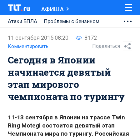
АФИША
Атаки БПЛА
Проблемы с бензином
АВТОВАЗ
11 сентября 2015 08:20
8172
Ремонт Центральной площади
Поделиться
Комментировать
Сегодня в Японии
Ремонт Обводного шоссе
начинается девятый
Набережная Тольятти
этап мирового
Неделя Тольятти
чемпионата по турингу
11-13 сентября в Японии на трассе Twin
Ring Motegi состоится девятый этап
Чемпионата мира по турингу. Российская