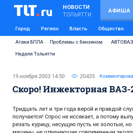
НОВОСТИ
АФИША
ТОЛЬЯТТИ
Город
Регион
Власть
Общество
Атаки БПЛА
Проблемы с бензином
АВТОВАЗ
Неделя Тольятти
19 ноября 2003 14:50
20435
Комментирова
Скоро! Инжекторная ВАЗ-2
Тридцать лет и три года верой и правдой слу
получается! Спрос не иссякает, а потому выпу
резать курицу, несущую пусть не золотые, н
машины, не отвечающие современным экологи