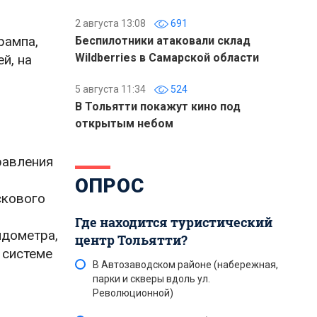
2 августа 13:08
691
рампа,
Беспилотники атаковали склад
Wildberries в Самарской области
й, на
5 августа 11:34
524
В Тольятти покажут кино под
открытым небом
равления
ОПРОС
скового
Где находится туристический
идометра,
центр Тольятти?
 системе
В Автозаводском районе (набережная,
парки и скверы вдоль ул.
Революционной)