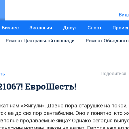
Вид
Бизнес
Экология
Досуг
Спорт
Проис
Ремонт Центральной площади
Ремонт Обводного
Поделиться
ть
1067! ЕвроШесть!
жат нам «Жигули». Давно пора старушке на покой, 
ск ее до сих пор рентабелен. Оно и понятно: кто ж
о вполне продаваемые яйца? Однако сегодня выпу
ческим нормам, закон не велит. Европа уже впл