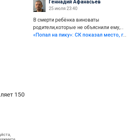
Геннадий Афанасьев
25 июля 23:40
В смерти ребёнка виноваты
родители,которые не объяснили ему,
что такое хорошо и что такое плохо!
«Попал на пику»: СК показал место, где был смертельно травмирован ребенок в Тольятти
Лезть через такой забор,верх
безумия,есть же калитка,ворота!
Жалко ребёнка,но он сам выбрал свою
судьбу.
ляет 150
уйста,
 нажмите