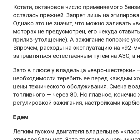
Кстати, октановое число применяемого бензи
осталась прежней. Запрет лишь на этилирова
Однако это не значит, что можно заливать «
моторах не предусмотрен, его некуда ставить
прилив-утолщение). А зажигание попозже уже
Впрочем, расходы на эксплуатацию на «92-м»
заправляться естественным путем на АЗС, а 
Зато в плюсе у владельца «евро-шестерки» —
необходимости теребить ее перед каждым хо
цены технического обслуживания. Смена возд
топливного — через 80. Но главное, конечно 
регулировкой зажигания, настройками карбю
Едем
Легким пуском двигателя владельцев «класси
этим проблем нет. Зато троганье с новым м