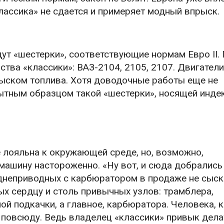
классика» не сдается и примеряет модный впрыск.
ут «шестерки», соответствующие нормам Евро II.
тва «классики»: ВАЗ-2104, 2105, 2107. Двигатели
ыском топлива. Хотя доводочные работы еще не
ытным образцом такой «шестерки», носящей инде
е лояльна к окружающей среде, но, возможно,
машину настороженно. «Ну вот, и сюда добрались
еднеприводных с карбюратором в продаже не сыск
ых сердцу и столь привычных узлов: трамблера,
ой подкачки, а главное, карбюратора. Человека, 
 повсюду. Ведь владелец «классики» привык дела