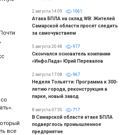
2 августа 14:09
1061
Атака БПЛА на склад WB: Жителей
Самарской области просят следить
 Почти
за самочувствием
,
5 августа 20:48
977
Скончался основатель компании
кс
«ИнфоЛада» Юрий Перевалов
2 августа 17:08
967
Неделя Тольятти: Программа к 300-
летию города, реконструкция в
парке, новый завод
 со
ать».
8 августа 07:35
717
В Самарской области атаке БПЛА
который
подверглось промышленное
ть все
предприятие