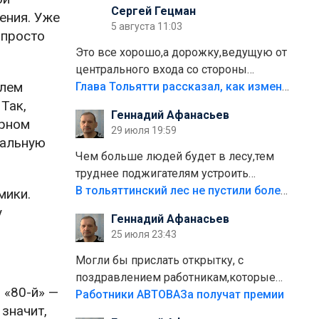
Сергей Гецман
ения. Уже
5 августа 11:03
 просто
Это все хорошо,а дорожку,ведущую от
центрального входа со стороны
елем
кафе"Мираж" к аттракционам слабо
Глава Тольятти рассказал, как изменится парк Центрального района
доделать?А то бордюры положили,а
Так,
Геннадий Афанасьев
плитки не хватило,т.к.осенью и зимой
орном
29 июля 19:59
лежала в парке и испортилась.Да
тальную
еще,видимо,часть украли.
Чем больше людей будет в лесу,тем
труднее поджигателям устроить
пожар.Тех кто разводит костры,тех
В тольяттинский лес не пустили более тысячи автомобилей
мики.
надо безбожно штрафовать.Камер
у
Геннадий Афанасьев
полно стоит,почему водители всё
25 июля 23:43
равно едут в лес? Штрафы мизерные.
Могли бы прислать открытку, с
поздравлением работникам,которые
 «80-й» —
больше сорока лет отработали на
Работники АВТОВАЗа получат премии
 значит,
предприятии.