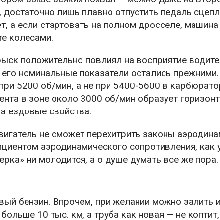
а, достаточно лишь плавно отпустить педаль сцепл
ет, а если стартовать на полном дросселе, машина
е колесами.
рыск положительно повлиял на восприятие водит
о его номинальные показатели остались прежними. 
при 5200 об/мин, а не при 5400-5600 в карбюрат
ента в зоне около 3000 об/мин образует горизон
на ездовые свойства.
игатель не сможет перехитрить законы аэродина
циентом аэродинамического сопротивления, как 
ерка» ни молодится, а о душе думать все же пора.
ый бензин. Впрочем, при желании можно залить и
льше 10 тыс. км, а труба как новая — не коптит,