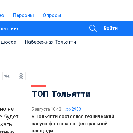
ео
Персоны
Опросы
шествия
Войти
 шоссе
Набережная Тольятти
ТОП Тольятти
но не
5 августа 16:42
2953
е будет
В Тольятти состоялся технический
скать
запуск фонтана на Центральной
площади
отную