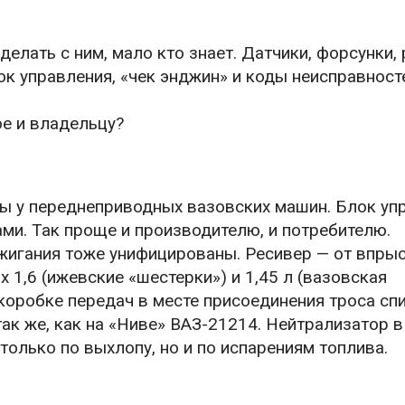
делать с ним, мало кто знает. Датчики, форсунки, 
к управления, «чек энджин» и коды неисправносте
ое и владельцу?
ы у переднеприводных вазовских машин. Блок уп
ами. Так проще и производителю, и потребителю.
жигания тоже унифицированы. Ресивер — от впры
 1,6 (ижевские «шестерки») и 1,45 л (вазовская
 коробке передач в месте присоединения троса сп
ак же, как на «Ниве» ВАЗ-21214. Нейтрализатор в
только по выхлопу, но и по испарениям топлива.