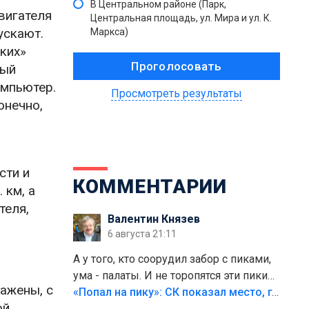
В Центральном районе (Парк,
вигателя
Центральная площадь, ул. Мира и ул. К.
ускают.
Маркса)
ких»
ный
омпьютер.
Просмотреть результаты
онечно,
сти и
КОММЕНТАРИИ
 км, а
теля,
Валентин Князев
6 августа 21:11
А у того, кто соорудил забор с пиками,
ума - палаты. И не торопятся эти пики
лажены, с
срезать
«Попал на пику»: СК показал место, где был смертельно травмирован ребенок в Тольятти
ой