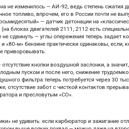
на не изменилось — АИ-92, ведь степень сжатия д
нное топливо, впрочем, его в России почти не вып
восьмидесятый» — датчик детонации на «классичес
 (на блоках двигателей 2111, 2112 есть специаль
 не сдвинуть — углы опережения теперь задает к
 и «80-м» бензине практически одинаковы, если, к
не приворовывать.
 отсутствие кнопки воздушной заслонки, а значит,
лодным пуском и после него, снижение трудоемко
ушного фильтра теперь потребуется через 30 тыс.
же, отсутствие забот с чисткой контактов прерыва
ратора и пресловутым «СО».
ки» не удивить: если карбюратор и зажигание от
отором выше всяких похвал — можно даже на втор