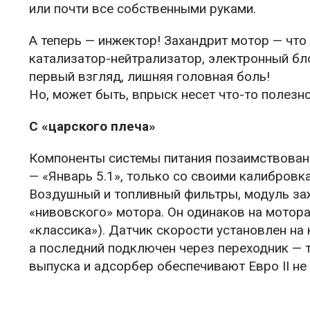
или почти все собственными руками.
А теперь — инжектор! Захандрит мотор — что 
катализатор-нейтрализатор, электронный бло
первый взгляд, лишняя головная боль!
Но, может быть, впрыск несет что-то полезн
С «царского плеча»
Компоненты системы питания позаимствован
— «Январь 5.1», только со своими калибровк
Воздушный и топливный фильтры, модуль за
«нивовского» мотора. Он одинаков на моторах
«классика»). Датчик скорости установлен на
а последний подключен через переходник — т
выпуска и адсорбер обеспечивают Евро II не 