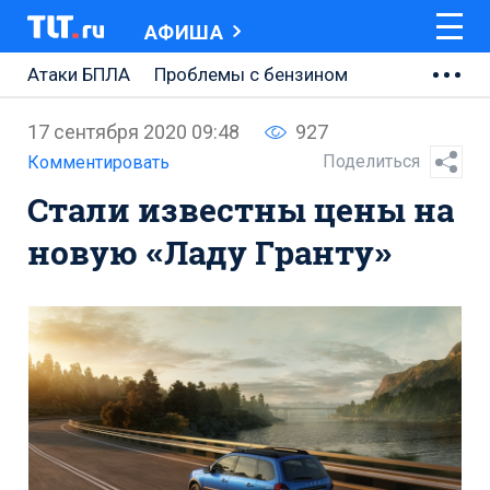
АФИША
Атаки БПЛА
Проблемы с бензином
АВТОВАЗ
17 сентября 2020 09:48
927
Ремонт Центральной площади
Поделиться
Комментировать
Стали известны цены на
Ремонт Обводного шоссе
новую «Ладу Гранту»
Набережная Тольятти
Неделя Тольятти