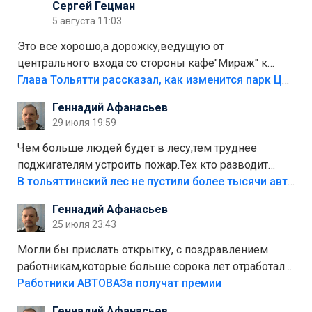
Сергей Гецман
5 августа 11:03
Это все хорошо,а дорожку,ведущую от
центрального входа со стороны кафе"Мираж" к
аттракционам слабо доделать?А то бордюры
Глава Тольятти рассказал, как изменится парк Центрального района
положили,а плитки не хватило,т.к.осенью и зимой
Геннадий Афанасьев
лежала в парке и испортилась.Да еще,видимо,часть
29 июля 19:59
украли.
Чем больше людей будет в лесу,тем труднее
поджигателям устроить пожар.Тех кто разводит
костры,тех надо безбожно штрафовать.Камер полно
В тольяттинский лес не пустили более тысячи автомобилей
стоит,почему водители всё равно едут в лес?
Геннадий Афанасьев
Штрафы мизерные.
25 июля 23:43
Могли бы прислать открытку, с поздравлением
работникам,которые больше сорока лет отработали
на предприятии.
Работники АВТОВАЗа получат премии
Геннадий Афанасьев