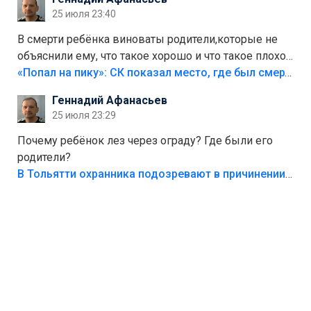
25 июля 23:40
В смерти ребёнка виноваты родители,которые не
объяснили ему, что такое хорошо и что такое плохо!
Лезть через такой забор,верх безумия,есть же
«Попал на пику»: СК показал место, где был смертельно травмирован ребенок в Тольятти
калитка,ворота! Жалко ребёнка,но он сам выбрал
Геннадий Афанасьев
свою судьбу.
25 июля 23:29
Почему ребёнок лез через ограду? Где были его
родители?
В Тольятти охранника подозревают в причинении смерти ребенку