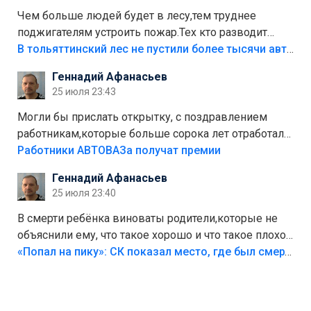
Чем больше людей будет в лесу,тем труднее
поджигателям устроить пожар.Тех кто разводит
костры,тех надо безбожно штрафовать.Камер полно
В тольяттинский лес не пустили более тысячи автомобилей
стоит,почему водители всё равно едут в лес?
Геннадий Афанасьев
Штрафы мизерные.
25 июля 23:43
Могли бы прислать открытку, с поздравлением
работникам,которые больше сорока лет отработали
на предприятии.
Работники АВТОВАЗа получат премии
Геннадий Афанасьев
25 июля 23:40
В смерти ребёнка виноваты родители,которые не
объяснили ему, что такое хорошо и что такое плохо!
Лезть через такой забор,верх безумия,есть же
«Попал на пику»: СК показал место, где был смертельно травмирован ребенок в Тольятти
калитка,ворота! Жалко ребёнка,но он сам выбрал
свою судьбу.