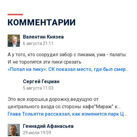
КОММЕНТАРИИ
Валентин Князев
6 августа 21:11
А у того, кто соорудил забор с пиками, ума - палаты.
И не торопятся эти пики срезать
«Попал на пику»: СК показал место, где был смертельно травмирован ребенок в Тольятти
Сергей Гецман
5 августа 11:03
Это все хорошо,а дорожку,ведущую от
центрального входа со стороны кафе"Мираж" к
аттракционам слабо доделать?А то бордюры
Глава Тольятти рассказал, как изменится парк Центрального района
положили,а плитки не хватило,т.к.осенью и зимой
Геннадий Афанасьев
лежала в парке и испортилась.Да еще,видимо,часть
29 июля 19:59
украли.