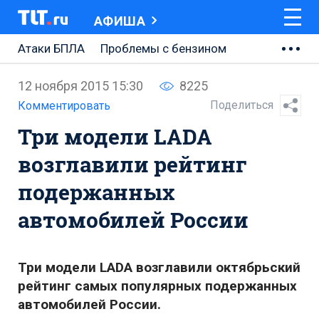
АФИША
Атаки БПЛА
Проблемы с бензином
АВТОВАЗ
12 ноября 2015 15:30
8225
Ремонт Центральной площади
Поделиться
Комментировать
Три модели LADA
Ремонт Обводного шоссе
возглавили рейтинг
Набережная Тольятти
подержанных
Неделя Тольятти
автомобилей России
Три модели LADA возглавили октябрьский
рейтинг самых популярных подержанных
автомобилей России.