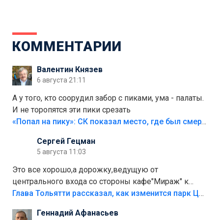
КОММЕНТАРИИ
Валентин Князев
6 августа 21:11
А у того, кто соорудил забор с пиками, ума - палаты.
И не торопятся эти пики срезать
«Попал на пику»: СК показал место, где был смертельно травмирован ребенок в Тольятти
Сергей Гецман
5 августа 11:03
Это все хорошо,а дорожку,ведущую от
центрального входа со стороны кафе"Мираж" к
аттракционам слабо доделать?А то бордюры
Глава Тольятти рассказал, как изменится парк Центрального района
положили,а плитки не хватило,т.к.осенью и зимой
Геннадий Афанасьев
лежала в парке и испортилась.Да еще,видимо,часть