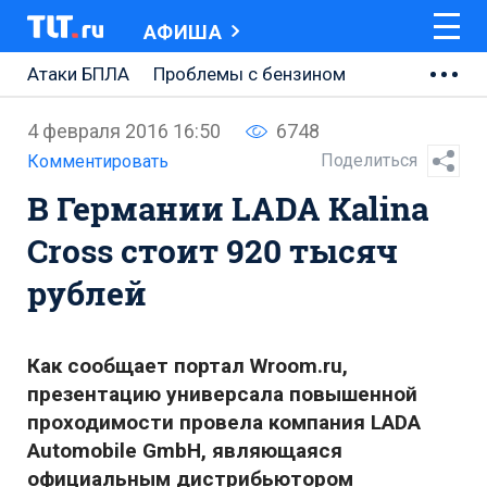
АФИША
Атаки БПЛА
Проблемы с бензином
АВТОВАЗ
4 февраля 2016 16:50
6748
Ремонт Центральной площади
Поделиться
Комментировать
В Германии LADA Kalina
Ремонт Обводного шоссе
Cross стоит 920 тысяч
Набережная Тольятти
рублей
Неделя Тольятти
Как сообщает портал Wroom.ru,
презентацию универсала повышенной
проходимости провела компания LADA
Automobile GmbH, являющаяся
официальным дистрибьютором