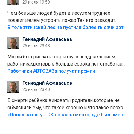
29 июля 19:59
украли.
Чем больше людей будет в лесу,тем труднее
поджигателям устроить пожар.Тех кто разводит
костры,тех надо безбожно штрафовать.Камер полно
В тольяттинский лес не пустили более тысячи автомобилей
стоит,почему водители всё равно едут в лес?
Геннадий Афанасьев
Штрафы мизерные.
25 июля 23:43
Могли бы прислать открытку, с поздравлением
работникам,которые больше сорока лет отработали
на предприятии.
Работники АВТОВАЗа получат премии
Геннадий Афанасьев
25 июля 23:40
В смерти ребёнка виноваты родители,которые не
объяснили ему, что такое хорошо и что такое плохо!
Лезть через такой забор,верх безумия,есть же
«Попал на пику»: СК показал место, где был смертельно травмирован ребенок в Тольятти
калитка,ворота! Жалко ребёнка,но он сам выбрал
свою судьбу.