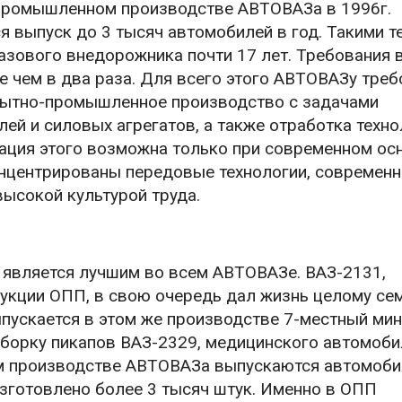
промышленном производстве АВТОВАЗа в 1996г.
 выпуск до 3 тысяч автомобилей в год. Такими т
зового внедорожника почти 17 лет. Требования 
е чем в два раза. Для всего этого АВТОВАЗу тре
опытно-промышленное производство с задачами
ей и силовых агрегатов, а также отработка техно
зация этого возможна только при современном ос
нцентрированы передовые технологии, современн
высокой культурой труда.
 является лучшим во всем АВТОВАЗе. ВАЗ-2131,
кции ОПП, в свою очередь дал жизнь целому се
ыпускается в этом же производстве 7-местный ми
сборку пикапов ВАЗ-2329, медицинского автомоби
м производстве АВТОВАЗа выпускаются автомоби
изготовлено более 3 тысяч штук. Именно в ОПП