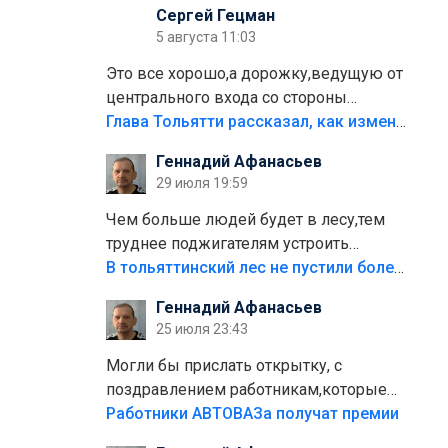
Сергей Гецман
5 августа 11:03
Это все хорошо,а дорожку,ведущую от
центрального входа со стороны
кафе"Мираж" к аттракционам слабо
Глава Тольятти рассказал, как изменится парк Центрального района
доделать?А то бордюры положили,а
Геннадий Афанасьев
плитки не хватило,т.к.осенью и зимой
29 июля 19:59
лежала в парке и испортилась.Да
еще,видимо,часть украли.
Чем больше людей будет в лесу,тем
труднее поджигателям устроить
пожар.Тех кто разводит костры,тех
В тольяттинский лес не пустили более тысячи автомобилей
надо безбожно штрафовать.Камер
Геннадий Афанасьев
полно стоит,почему водители всё
25 июля 23:43
равно едут в лес? Штрафы мизерные.
Могли бы прислать открытку, с
поздравлением работникам,которые
больше сорока лет отработали на
Работники АВТОВАЗа получат премии
предприятии.