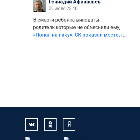
Геннадий Афанасьев
25 июля 23:40
В смерти ребёнка виноваты
родители,которые не объяснили ему,
что такое хорошо и что такое плохо!
«Попал на пику»: СК показал место, где был смертельно травмирован ребенок в Тольятти
Лезть через такой забор,верх
безумия,есть же калитка,ворота!
Жалко ребёнка,но он сам выбрал свою
судьбу.