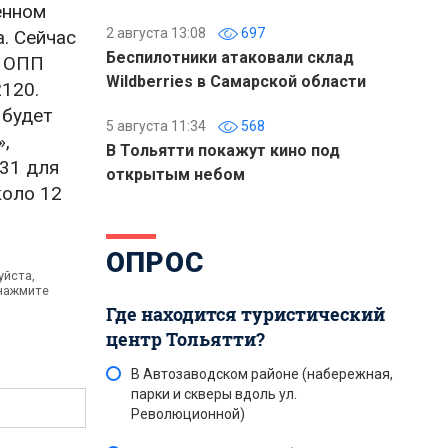
енном
2 августа 13:08
697
. Сейчас
Беспилотники атаковали склад
в ОПП
Wildberries в Самарской области
2120.
 будет
5 августа 11:34
568
»,
В Тольятти покажут кино под
131 для
открытым небом
коло 12
ОПРОС
уйста,
 нажмите
Где находится туристический
центр Тольятти?
В Автозаводском районе (набережная,
парки и скверы вдоль ул.
Революционной)