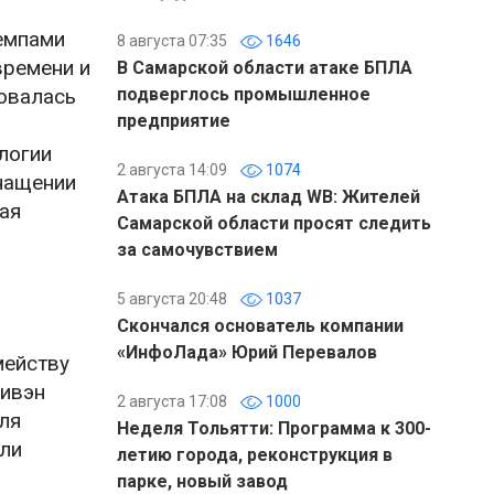
емпами
8 августа 07:35
1646
времени и
В Самарской области атаке БПЛА
бовалась
подверглось промышленное
предприятие
логии
2 августа 14:09
1074
нащении
Атака БПЛА на склад WB: Жителей
ая
Самарской области просят следить
за самочувствием
5 августа 20:48
1037
Скончался основатель компании
«ИнфоЛада» Юрий Перевалов
мейству
нивэн
2 августа 17:08
1000
ля
Неделя Тольятти: Программа к 300-
ли
летию города, реконструкция в
парке, новый завод