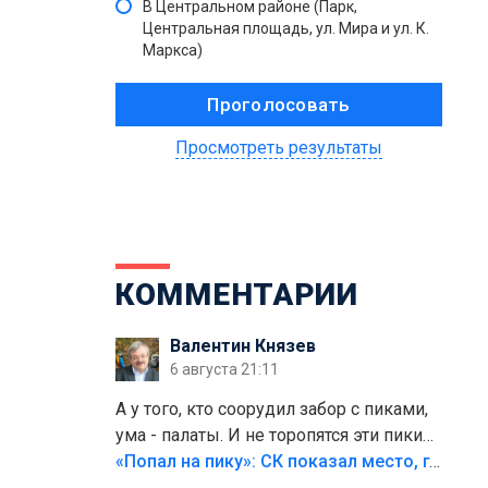
В Центральном районе (Парк,
Центральная площадь, ул. Мира и ул. К.
Маркса)
Просмотреть результаты
КОММЕНТАРИИ
Валентин Князев
6 августа 21:11
А у того, кто соорудил забор с пиками,
ума - палаты. И не торопятся эти пики
срезать
«Попал на пику»: СК показал место, где был смертельно травмирован ребенок в Тольятти