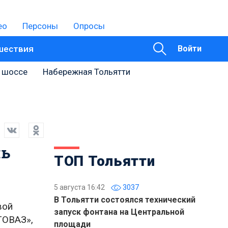
ео
Персоны
Опросы
шествия
Войти
 шоссе
Набережная Тольятти
ль
ТОП Тольятти
5 августа 16:42
3037
В Тольятти состоялся технический
вой
запуск фонтана на Центральной
ТОВАЗ»,
площади