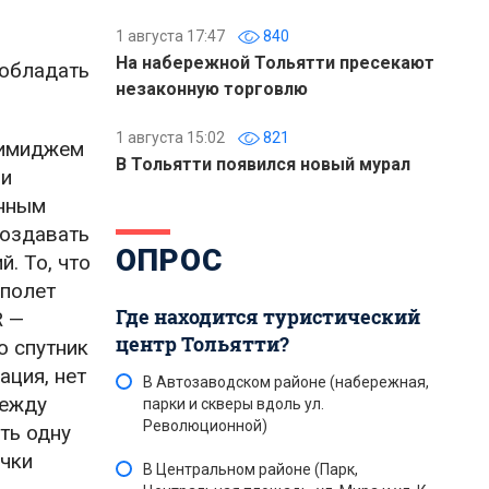
1 августа 17:47
840
На набережной Тольятти пресекают
 обладать
незаконную торговлю
1 августа 15:02
821
 имиджем
В Тольятти появился новый мурал
 и
енным
создавать
ОПРОС
. То, что
 полет
Где находится туристический
R —
центр Тольятти?
о спутник
ация, нет
В Автозаводском районе (набережная,
между
парки и скверы вдоль ул.
Революционной)
ть одну
очки
В Центральном районе (Парк,