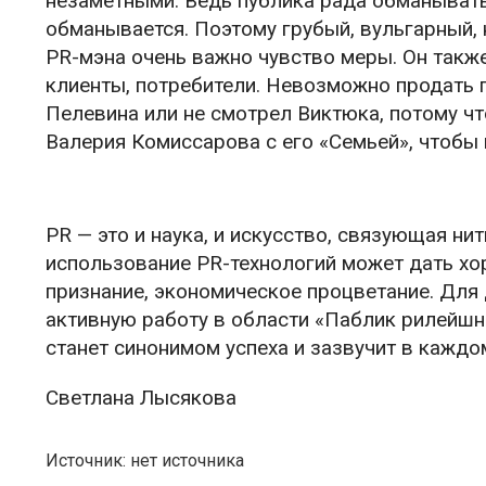
незаметными. Ведь публика рада обманыватьс
обманывается. Поэтому грубый, вульгарный,
PR-мэна очень важно чувство меры. Он также
клиенты, потребители. Невозможно продать п
Пелевина или не смотрел Виктюка, потому чт
Валерия Комиссарова с его «Семьей», чтобы 
PR — это и наука, и искусство, связующая н
использование PR-технологий может дать хо
признание, экономическое процветание. Для
активную работу в области «Паблик рилейшнз
станет синонимом успеха и зазвучит в каждом
Светлана Лысякова
Источник: нет источника