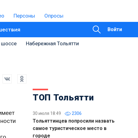
ео
Персоны
Опросы
шествия
Войти
 шоссе
Набережная Тольятти
ТОП Тольятти
имеет
30 июля 18:49
2306
чности
Тольяттинцев попросили назвать
самое туристическое место в
городе
ого