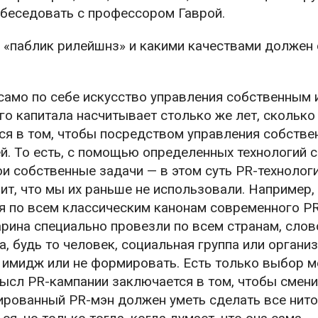
обеседовать с профессором Гаврой.
 «паблик рилейшнз» и какими качествами должен
а само по себе искусство управления собственным
о капитала насчитывает столько же лет, сколько
ся в том, чтобы посредством управления собств
. То есть, с помощью определенных технологий 
и собственные задачи — в этом суть PR-технологий
чит, что мы их раньше не использовали. Например,
ая по всем классическим канонам современного P
рина специально провезли по всем странам, слов
 будь то человек, социальная группа или организ
 имидж или не формировать. Есть только выбор 
сл PR-кампании заключается в том, чтобы смени
ированный PR-мэн должен уметь сделать все нит