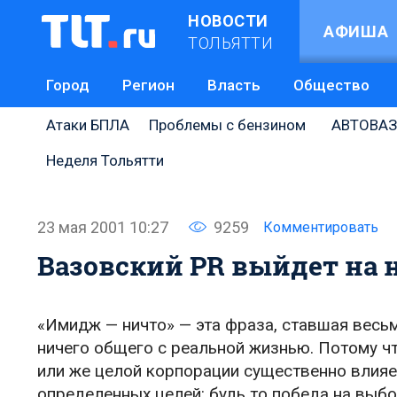
НОВОСТИ
АФИША
ТОЛЬЯТТИ
Город
Регион
Власть
Общество
Атаки БПЛА
Проблемы с бензином
АВТОВАЗ
Неделя Тольятти
23 мая 2001 10:27
9259
Комментировать
Вазовский PR выйдет на 
«Имидж — ничто» — эта фраза, ставшая весь
ничего общего с реальной жизнью. Потому ч
или же целой корпорации существенно влияе
определенных целей: будь то победа на выб