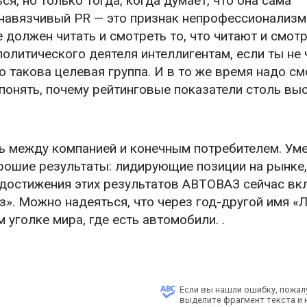
я, но только тогда, когда думает, что она сама
 навязчивый PR — это признак непрофессионализм
 должен читать и смотреть то, что читают и смот
олитического деятеля интеллигентам, если ты не 
о такова целевая группа. И в то же время надо с
понять, почему рейтинговые показатели столь выс
ить между компанией и конечным потребителем. Ум
рошие результаты: лидирующие позиции на рынке,
 достижения этих результатов АВТОВАЗ сейчас вк
». Можно надеяться, что через год-другой имя «
 уголке мира, где есть автомобили. .
Если вы нашли ошибку, пожал
выделите фрагмент текста и