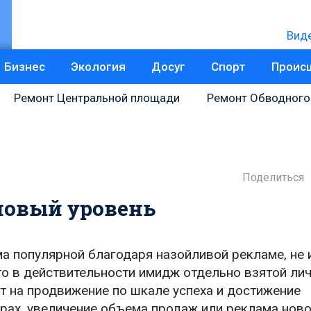
Вид
Бизнес
Экология
Досуг
Спорт
Проис
Ремонт Центральной площади
Ремонт Обводного
Поделиться
новый уровень
ма популярной благодаря назойливой рекламе, не 
то в действительности имидж отдельно взятой ли
т на продвижение по шкале успеха и достижение
орах, увеличение объема продаж или реклама нов