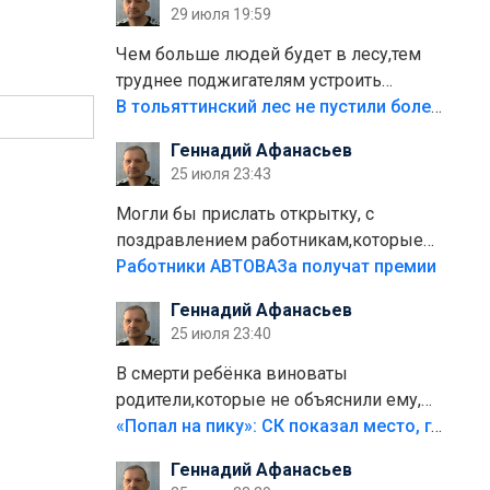
29 июля 19:59
лежала в парке и испортилась.Да
еще,видимо,часть украли.
Чем больше людей будет в лесу,тем
труднее поджигателям устроить
пожар.Тех кто разводит костры,тех
В тольяттинский лес не пустили более тысячи автомобилей
надо безбожно штрафовать.Камер
Геннадий Афанасьев
полно стоит,почему водители всё
25 июля 23:43
равно едут в лес? Штрафы мизерные.
Могли бы прислать открытку, с
поздравлением работникам,которые
больше сорока лет отработали на
Работники АВТОВАЗа получат премии
предприятии.
Геннадий Афанасьев
25 июля 23:40
В смерти ребёнка виноваты
родители,которые не объяснили ему,
что такое хорошо и что такое плохо!
«Попал на пику»: СК показал место, где был смертельно травмирован ребенок в Тольятти
Лезть через такой забор,верх
Геннадий Афанасьев
безумия,есть же калитка,ворота!