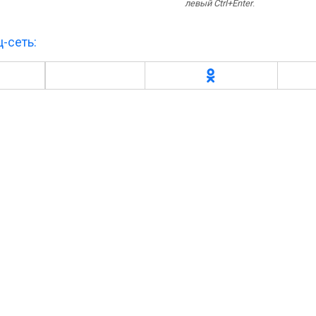
левый Ctrl+Enter
.
-сеть: