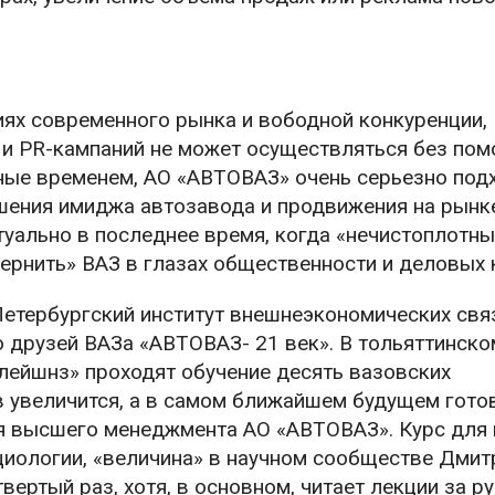
ях современного рынка и вободной конкуренции,
 и PR-кампаний не может осуществляться без по
ные временем, АО «АВТОВАЗ» очень серьезно под
шения имиджа автозавода и продвижения на рынк
туально в последнее время, когда «нечистоплотн
ернить» ВАЗ в глазах общественности и деловых 
Петербургский институт внешнеэкономических свя
ю друзей ВАЗа «АВТОВАЗ- 21 век». В тольяттинско
илейшнз» проходят обучение десять вазовских
в увеличится, а в самом ближайшем будущем гото
ля высшего менеджмента АО «АВТОВАЗ». Курс для
иологии, «величина» в научном сообществе Дмит
вертый раз, хотя, в основном, читает лекции за р