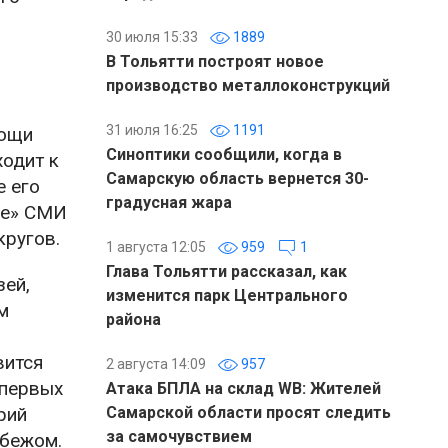
30 июля 15:33
1889
В Тольятти построят новое
производство металлоконструкций
31 июля 16:25
1191
мощи
Синоптики сообщили, когда в
ходит к
Самарскую область вернется 30-
е его
градусная жара
ые» СМИ
кругов.
1 августа 12:05
959
1
Глава Тольятти рассказал, как
зей,
изменится парк Центрального
м
района
вится
2 августа 14:09
957
 первых
Атака БПЛА на склад WB: Жителей
рий
Самарской области просят следить
за самочувствием
убежом.