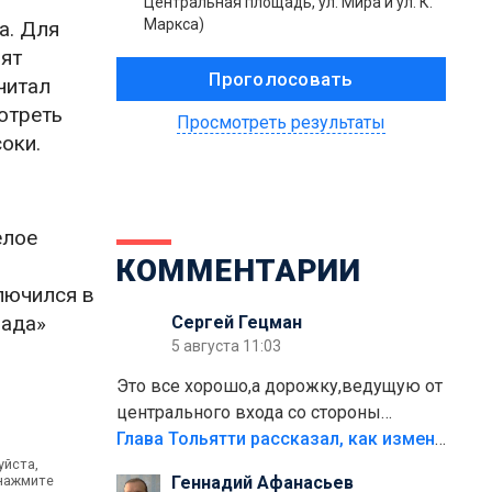
Центральная площадь, ул. Мира и ул. К.
Маркса)
а. Для
рят
читал
мотреть
Просмотреть результаты
оки.
елое
КОММЕНТАРИИ
лючился в
Лада»
Сергей Гецман
5 августа 11:03
Это все хорошо,а дорожку,ведущую от
центрального входа со стороны
кафе"Мираж" к аттракционам слабо
Глава Тольятти рассказал, как изменится парк Центрального района
доделать?А то бордюры положили,а
уйста,
 нажмите
Геннадий Афанасьев
плитки не хватило,т.к.осенью и зимой