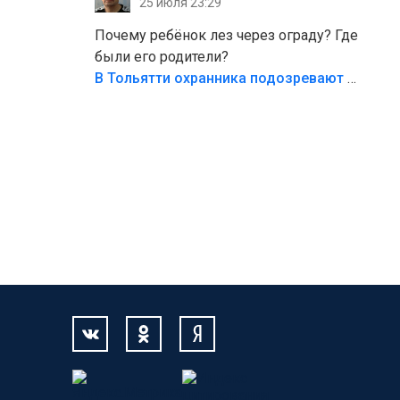
25 июля 23:29
Жалко ребёнка,но он сам выбрал свою
судьбу.
Почему ребёнок лез через ограду? Где
были его родители?
В Тольятти охранника подозревают в причинении смерти ребенку