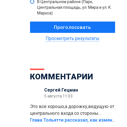
В Центральном районе (Парк,
Центральная площадь, ул. Мира и ул. К.
Маркса)
Просмотреть результаты
КОММЕНТАРИИ
Сергей Гецман
5 августа 11:03
Это все хорошо,а дорожку,ведущую от
центрального входа со стороны
кафе"Мираж" к аттракционам слабо
Глава Тольятти рассказал, как изменится парк Центрального района
доделать?А то бордюры положили,а