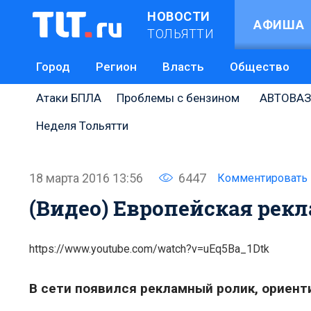
НОВОСТИ
АФИША
ТОЛЬЯТТИ
Город
Регион
Власть
Общество
Атаки БПЛА
Проблемы с бензином
АВТОВАЗ
Неделя Тольятти
18 марта 2016 13:56
6447
Комментировать
(Видео) Европейская рек
https://www.youtube.com/watch?v=uEq5Ba_1Dtk
В сети появился рекламный ролик, ориент