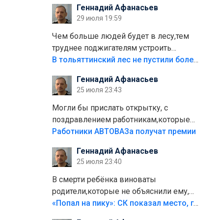
Геннадий Афанасьев
плитки не хватило,т.к.осенью и зимой
29 июля 19:59
лежала в парке и испортилась.Да
еще,видимо,часть украли.
Чем больше людей будет в лесу,тем
труднее поджигателям устроить
пожар.Тех кто разводит костры,тех
В тольяттинский лес не пустили более тысячи автомобилей
надо безбожно штрафовать.Камер
Геннадий Афанасьев
полно стоит,почему водители всё
25 июля 23:43
равно едут в лес? Штрафы мизерные.
Могли бы прислать открытку, с
поздравлением работникам,которые
больше сорока лет отработали на
Работники АВТОВАЗа получат премии
предприятии.
Геннадий Афанасьев
25 июля 23:40
В смерти ребёнка виноваты
родители,которые не объяснили ему,
что такое хорошо и что такое плохо!
«Попал на пику»: СК показал место, где был смертельно травмирован ребенок в Тольятти
Лезть через такой забор,верх