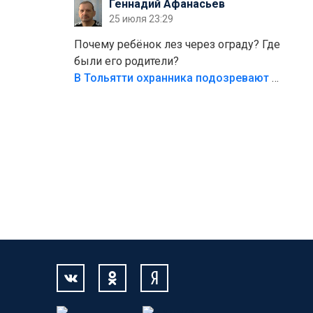
Геннадий Афанасьев
безумия,есть же калитка,ворота!
25 июля 23:29
Жалко ребёнка,но он сам выбрал свою
судьбу.
Почему ребёнок лез через ограду? Где
были его родители?
В Тольятти охранника подозревают в причинении смерти ребенку