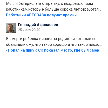
Могли бы прислать открытку, с поздравлением
работникам,которые больше сорока лет отработали
на предприятии.
Работники АВТОВАЗа получат премии
Геннадий Афанасьев
25 июля 23:40
В смерти ребёнка виноваты родители,которые не
объяснили ему, что такое хорошо и что такое плохо!
Лезть через такой забор,верх безумия,есть же
«Попал на пику»: СК показал место, где был смертельно травмирован ребенок в Тольятти
калитка,ворота! Жалко ребёнка,но он сам выбрал
свою судьбу.