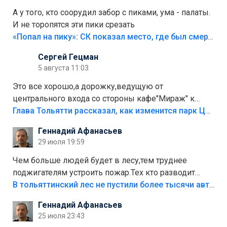
А у того, кто соорудил забор с пиками, ума - палаты.
И не торопятся эти пики срезать
«Попал на пику»: СК показал место, где был смертельно травмирован ребенок в Тольятти
Сергей Гецман
5 августа 11:03
Это все хорошо,а дорожку,ведущую от
центрального входа со стороны кафе"Мираж" к
аттракционам слабо доделать?А то бордюры
Глава Тольятти рассказал, как изменится парк Центрального района
положили,а плитки не хватило,т.к.осенью и зимой
Геннадий Афанасьев
лежала в парке и испортилась.Да еще,видимо,часть
29 июля 19:59
украли.
Чем больше людей будет в лесу,тем труднее
поджигателям устроить пожар.Тех кто разводит
костры,тех надо безбожно штрафовать.Камер полно
В тольяттинский лес не пустили более тысячи автомобилей
стоит,почему водители всё равно едут в лес?
Геннадий Афанасьев
Штрафы мизерные.
25 июля 23:43