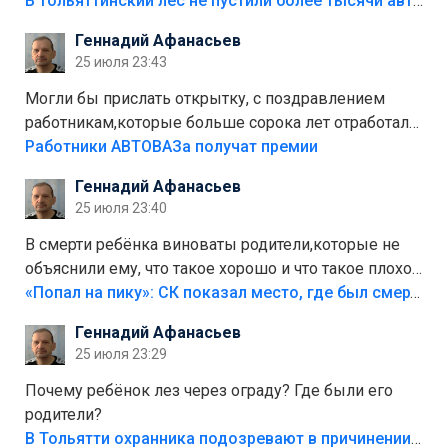
костры,тех надо безбожно штрафовать.Камер полно
В тольяттинский лес не пустили более тысячи автомобилей
стоит,почему водители всё равно едут в лес?
Геннадий Афанасьев
Штрафы мизерные.
25 июля 23:43
Могли бы прислать открытку, с поздравлением
работникам,которые больше сорока лет отработали
на предприятии.
Работники АВТОВАЗа получат премии
Геннадий Афанасьев
25 июля 23:40
В смерти ребёнка виноваты родители,которые не
объяснили ему, что такое хорошо и что такое плохо!
Лезть через такой забор,верх безумия,есть же
«Попал на пику»: СК показал место, где был смертельно травмирован ребенок в Тольятти
калитка,ворота! Жалко ребёнка,но он сам выбрал
Геннадий Афанасьев
свою судьбу.
25 июля 23:29
Почему ребёнок лез через ограду? Где были его
родители?
В Тольятти охранника подозревают в причинении смерти ребенку