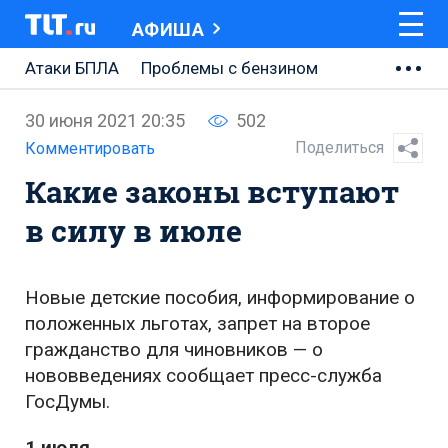
АФИША
Атаки БПЛА
Проблемы с бензином
АВТОВАЗ
30 июня 2021 20:35
502
Ремонт Центральной площади
Поделиться
Комментировать
Какие законы вступают
Ремонт Обводного шоссе
в силу в июле
Набережная Тольятти
Неделя Тольятти
Новые детские пособия, информирование о
положенных льготах, запрет на второе
гражданство для чиновников — о
нововведениях сообщает пресс-служба
ГосДумы.
1 июля