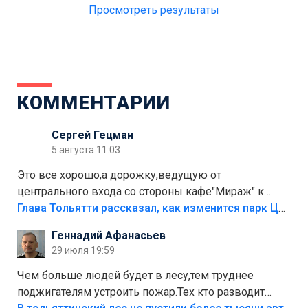
Просмотреть результаты
КОММЕНТАРИИ
Сергей Гецман
5 августа 11:03
Это все хорошо,а дорожку,ведущую от
центрального входа со стороны кафе"Мираж" к
аттракционам слабо доделать?А то бордюры
Глава Тольятти рассказал, как изменится парк Центрального района
положили,а плитки не хватило,т.к.осенью и зимой
Геннадий Афанасьев
лежала в парке и испортилась.Да еще,видимо,часть
29 июля 19:59
украли.
Чем больше людей будет в лесу,тем труднее
поджигателям устроить пожар.Тех кто разводит